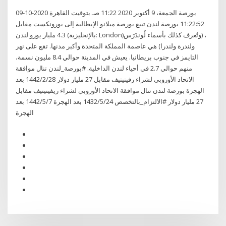
بورصة الجمعة، 9 أكتوبر 2020 11:22 صـ بتوقيت القاهرة 2020-10-09
11:22:52 بورصة لندن تبيع بورصة ميلانو الإيطالية إلى يورونكست مقابل
4.3 مليار يورو لندن (بالإنجليزية: London)‏، (وتُعرف كذلك بأسماء لُوندَرَس
ولندرة ولندرا) هي عاصمة المملكة المتحدة وأكبر مدنها. تقع على نهر
التايمز في جنوب بريطانيا. يعيش في المدينة حوالي 8.4 مليون نسمة،
منهم حوالي 2.7 في أحياء لندن الداخلية. #بورصة_لندن تنال موافقة
الاتحاد الأوروبي لشراء رفينيتيف مقابل 27 مليار دولار 28‏‏/2‏‏/1442 بعد
الهجرة بورصة لندن تنال موافقة الاتحاد الأوروبي لشراء ريفينيتيف مقابل
27 مليار دولار #الالتزام_بالتخصص 24‏‏/5‏‏/1432 بعد الهجرة 7‏‏/5‏‏/1442 بعد
الهجرة