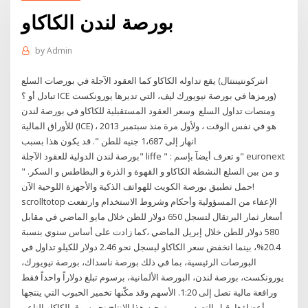
بورصة لندن الكاكاو
by
Admin
يقع تداوله الكاكاو كما العقود الآجلة في بورصات السلع (انتركونتيننتال
تبادل أو ؟ ICE ورمزها في بورصة نيويورك ليف، التي تديرها يورونكست)
ومنصات تداول السلع وسعر العقود المستقبلية للكاكاو في بورصة لندن
للأوراق المالية (ICE) هو في نفس الوقت ، ولأول مرة منذ سبتمبر 2013 ،
انهار إلى 1،687 جنيه للطن ". قد يكون هذا بسبب
بورصة لندن الدولية للعقود الآجلة" liffe " : و تعرف أيضآ بإسم" euronext
" و من بين السلع النشطة الكاكاو و القهوة و الذرة و البطاطس و السكر.
حمل تطبيق بورصة الكويت للهواتف الذكية والأجهزة اللوحية الآن!
scrolltotop الإعفاء من المسؤولية وأحكام وشروط الاستخدام وارتفعت
أسعار ثمار البرتقال لتسجل 650 دولار للطن خلال مايو الماضي في مقابل
580 دولار للطن خلال إبريل الماضي ،كما زادت على أساس سنوي بنسبة
20.4%، بينما انخفض سعر الكاكاو ليسجل نحو 2.46 دولار للكيلو تداول في
البورصات الرئيسية، بما في ذلك بورصة ناسداك، بورصة نيويورك،
يورونكست، بورصة لندن، البورصة الألمانية، برسوم تبلغ دولاراً واحداً فقط
ورافعة مالية تصل إلى 1:20. الأسهم وقد مكّنها تخمير الحبوب التي ينتجها
أعضاؤها، قبل التصدير، من توجيه هذا الإنتاج نحو سوق الكاكاو الناعم