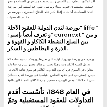
أكد الدكتور عاطف عبد اللطيف رئيس جمعية مسافرون للسياحة وعضو
جمعيتي مستثمري جنوب سيناء ومرسى علم، أحد المشاركين ببورصة
لندن السياحية، أن هناك إقبال كبير على الجناح المصري بالبورصة من
مختلف الجنسيات..
بورصة لندن الدولية للعقود الآجلة" liffe "
: و تعرف أيضآ بإسم" euronext " و من
بين السلع النشطة الكاكاو و القهوة و
الذرة و البطاطس و السكر.
ice ورمزها في بورصة نيويورك ليف، التي تديرها يورونكست) ومنصات
تداول السلع الإلكترونية. وهذا يعني أن هناك مجموعتين من ساعات
التداول في السوق في أي يوم التداول. الكاكاو هو سوق ثنائية الاتجاه. -
هيمن الإسترليني على عقود النحاس القياسية في بورصة لندن للمعادن
حتى عام 1993، وحتى اليوم يتم تسعير تجارة الكاكاو بالعملة البريطانية.
في العام 1848، تأسّست أقدم
التداولات للعقود المستقبلية وتمّ