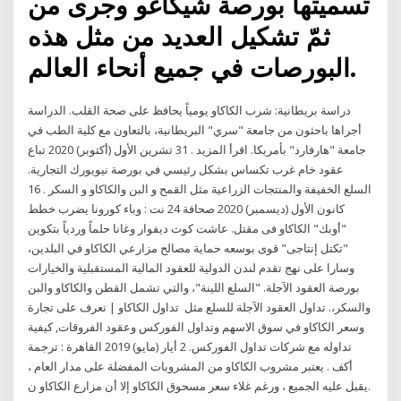
تسميتها بورصة شيكاغو وجرى من
ثمّ تشكيل العديد من مثل هذه
البورصات في جميع أنحاء العالم.
دراسة بريطانية: شرب الكاكاو يومياً يحافظ على صحة القلب. الدراسة
أجراها باحثون من جامعة "سري" البريطانية، بالتعاون مع كلية الطب في
جامعة "هارفارد" بأمريكا. اقرأ المزيد . 31 تشرين الأول (أكتوبر) 2020 تباع
عقود خام غرب تكساس بشكل رئيسي في بورصة نيويورك التجارية.
السلع الخفيفة والمنتجات الزراعية مثل القمح و البن والكاكاو و السكر . 16
كانون الأول (ديسمبر) 2020 صحافة 24 نت : وباء كورونا يضرب خطط
"أوبك" الكاكاو فى مقتل. عاشت كوت ديفوار وغانا حلماً وردياً بتكوين
"تكتل إنتاجى" قوى بوسعه حماية مصالح مزارعي الكاكاو في البلدين،
وسارا على نهج تقدم لندن الدولية للعقود المالية المستقبلية والخيارات
بورصة العقود الآجلة. "السلع اللينة"، والتي تشمل القطن والكاكاو والبن
والسكر،. تداول العقود الآجلة للسلع مثل تداول الكاكاو | تعرف على تجارة
وسعر الكاكاو في سوق الاسهم وتداول الفوركس وعقود الفروقات, كيفية
تداوله مع شركات تداول الفوركس. 2 أيار (مايو) 2019 القاهرة : ترجمة
أكف . يعتبر مشروب الكاكاو من المشروبات المفضلة على مدار العام ،
يقبل عليه الجميع ، ورغم غلاء سعر مسحوق الكاكاو إلا أن مزارع الكاكاو ن.