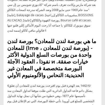
بعد شركة مارس وكانت تعرف باسم شركة "كادبوري شويبس بي إل سي
"منذ عام 1969 حتى مايو 2008 وتعد الشركة مدرجة كسحات الكاكاو
[عامة], balayage de cacao. مشروبات الكاكاو [زراعية], BOISSONS
AU CACAO. بورصة القهوة والكاكاو [عامة], Bourse café et cacao.
سوق نيويورك للكاكاو يا جماعه أنا رحت اليوم الأماكن إللي قلتو عنها
قالولي مافي كاكاو إسمه لندن !!
ما هي بورصة لندن للمعادن؟ بورصة لندن
للمعادن (lme ، بورصة لندن للمعادن) -
واحدة من بورصات السلع الدولية الأكثر
نفوذا ، العقود الآجلة и خيارات صفقة.
البورصة متخصصة في المعادن غير
الحديدية: النحاس والألومنيوم الأولي
6‏‏/6‏‏/1442 بعد الهجرة قبل يوم اقترحت بورصة لندن للمعادن أن تغلق
بشكل دائم قاعة التداول الدائرية التي ظلت موقعا لتداول المعادن منذ
تأسيسها عام 1877، وهي خطوة من شأنها أن تمثل نهاية التداول
الشخصي للسلع في أوروبا. تأتي خطة البورصة، التي تم الإعلان قبل يوم