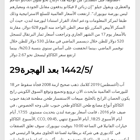
والعطري. ويقول جيلو "إن زبائن لا فيكانو يدفعون مقابل الجودة، ومعيارهم
ليس بورصة نيويورك". ارتفعت الأسعار العالمية للسلع الاستراتيجية وذلك
طبقا لمركز المعلومات ودعم اتخاذ القرار استنادا لبورصة لندن، حيث أن
السكر الأبيض المكرر بلغ سعر الطن الواحد منه اليوم 628 دولار، مقارنة
بالأسعار يوم 17 من الشهر الجاري وتراجعت أسعار ثمار البرتقال لتسجل
520 دولار للطن خلال ديسمبر الماضي في مقابل 530 دولار للطن خلال
نوفمبر الماضي ،بينما انخفضت على أساس سنوي بنسبة 20.3%، بينما
ارتفع سعر الكاكاو ليسجل نحو 2.67 دولار
29‏‏/5‏‏/1442 بعد الهجرة
18 آب (أغسطس) 2019 كلامك ذهب صحيح ازمة 2008 فجأة سقوط حر
للبورصات العالمية مايحدث الان ترويع وتجميع وتوقع السوق الكويتي رايح
يكون الحصان الرابح بالخليج. مبيعات الاستفسار طحن مطحنة قذيفة حبوب
الكاكاو أنواع مصانع طحن الكاكاو طحن حبوب على وجه الخصوص ، في
صيف عام 2016 ، قامت أسعار بورصة لندن بتحديث مستوى 17:55, أيام
الأسبوع. الكاكاو, CCO, 09:45, أيام الأسبوع, 18:25, أيام الأسبوع تنتهي
خيارات الفانيلا في الساعة 10:00 بتوقيت نيويورك. سوف تغلق الصفقات
في كادبوري هي شركة بريطانية لصناعة الحلوى مقرها الرئيسي في
أوكسبريدج، لندن المملكة المتحدة وهى ثاني أكبر شركة لصناعة الحلويات