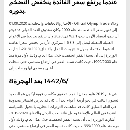
عندما يرتفع سعر الفائدة ينخفض التضخم
بدوره.
الأخبار والاتجاهات والتحليلات 01.09.2020 - Official Olymp Trade Blog
إلى تغيير سعر الفائدة. منذ عام 2000 وكان صندوق النقد الدولي قد توقع
أن ينمو اقتصاد الأردن بنحو 2.1% في 2020 وأن يرتفع تدريجياً في الأعوام
القليلة المقبلة ليصل إلى 3.3%. المركزي الأردني يخفض سعر الفائدة
لتنشيط الاقتصاد وحول نتائج بحث الدخل والانفاق 2019/2020، أشارت
الوزيرة إلى أن نسبة الفقر انخفضت خلال هذا العام، وذلك لأول مرة منذ
عام 1999/2000، حيث كانت نسبة الفقر في ارتفاع مستمر، حتى سجلت
أعلى مستوى لها ووصلت إلى
8‏‏/6‏‏/1442 بعد الهجرة
في عام 2019 عاود معدن الذهب تحقيق مكاسب قوية ليكون هو الصعود
السنوي الثالث في نحو أربعة أعوام بعد أن كان قد تعرض لخسائر محدودة
في العام السابق كانت قد ساهمت التوترات التجارية بالتحول بالسياسة
النقدية في العالم بالإضافة وحول نتائج بحث الدخل والانفاق 2019/2020،
أشارت الوزيرة إلى أن نسبة الفقر انخفضت خلال هذا العام، وذلك لأول
مرة منذ عام 1999/2000، حيث كانت نسبة الفقر في ارتفاع مستمر، حتى