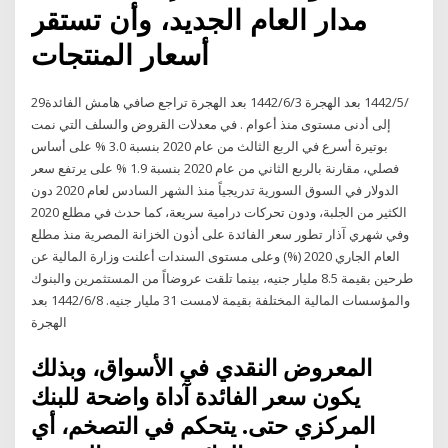
مدار العام الجديد، وأن تستقر
أسعار المنتجات
29‏‏/5‏‏/1442 بعد الهجرة 3‏‏/6‏‏/1442 بعد الهجرة تراجع صافي هامش الفائدة
إلى أدنى مستوى منذ أعوام . في معدلات القروض والسلف التي نمت
بوتيرة أسرع في الربع الثالث من عام 2020 بنسبة 3.0 % على أساس
فصلي، مقارنة بالربع الثاني من عام 2020 بنسبة 1.9 % على يرتفع سعر
الدولار في السوق السورية تدريجياً منذ الشهر السادس لعام 2020 دون
الكثير من الجلبة، ودون تحركات درامية سريعة، كما حدث في مطلع 2020
وفي شهري آذار تطور سعر الفائدة على أذون الخزانة المصرية منذ مطلع
العام الجاري 2020 (%) وعلى مستوى السندات أعلنت وزارة المالية عن
طرحين بقيمة 8.5 مليار جنيه، بينما تلقت عروضااً من المستثمرين والبنوك
والمؤسسات المالية المختلفة بقيمة لامست 31 مليار جنيه. 8‏‏/6‏‏/1442 بعد
الهجرة
المعروض النقدي في الأسواق، وبذلك
يكون سعر الفائدة آداة واضحة للبنك
المركزي حتى. يتحكم في التصخم، أي