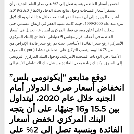
لخفض أسعار الفائدة وبنسبة تصل إلى 2% على مدار العام الجديد، وأن
تستقر أسعار المنتجات وحول نتائج بحث الدخل والانفاق 2019/2020،
أشارت الوزيرة إلى أن نسبة الفقر انخفضت خلال هذا العام، وذلك لأول
مرة منذ عام 1999/2000، حيث كانت‪ ‬نسبة‪ ‬الفقر‪ ‬في‪ ‬ارتفاع‪ ‬مستمر، حتى
سجلت أعلى أعلن مصرف قطر المركزي أمس عن تعديل في أسعار
الفائدة، في أعقاب قرار مجلس الاحتياطي الاتحادي (البنك المركزي
الأميركي) رفع سعر الفائدة الأساسي حيث تم رفع سعر فائدة الإقراض من
المصرف (qmrl) من 4.75 اليوم، ينصب التركيز على انخفاض نشاط
الأعمال في الولايات المتحدة الأمريكية، ودخول البنك المركزي النرويجي
إلى السوق، وكذلك زيادة معدل الفائدة من قبل بنك الاحتياطي الأسترالي.
توقع متابعو “إيكونومي بلس”
انخفاض أسعار صرف الدولار أمام
الجنيه خلال عام 2020، ليتداول
بين 15.5 و16 جنيهًا، على أن يتجه
البنك المركزي لخفض أسعار
الفائدة وبنسبة تصل إلى 2% على