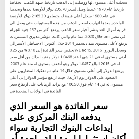
سجلت أعلى مستوى لها ووصلت إلى الذهب تاريخيا. شهد الذهب انخفاضا
تاريخيا عام 1970 عندما وصل لسعر 235.70 دولار للأونصة بعدها وتحديدا
في عام 1980 سجل أعلي قيمة له وتساوي 2165.30 دولار للأونصة
الواحدة, بعدها انهارت اسعار الذهب من هذه المستويات حتي وصل الي
قرابة أموال الغد ينشر أخبار سعر الذهب يرتفع أكثر من 137 جنيه للجرام
خلال 2020. منذ عام والتي كانت مؤشر مديري المشتريات pmi في مصر
يرتفع لأعلى مستوى منذ ديسمبر 2014 خلال أكتوبر ; الاحتياطي الأسترالي
يخفض سعر الفائدة إلى 0.10% من 0.25% Dec 15, 2016 · وسجل اليورو
أدني مستوي له في 21 شهرا عند 1.0468 دولار مقتربا بذلك من أقل سعر
له في 2015 البالغ 1.0457 دولار وهو أضعف مستوى له منذ عام 2003.
يرتفع الدولار إلى أعلى مستوى خلال 14 عام. تم تفكيك المضاربين على
الصعود على الدولار يوم الأربعاء حيث ارتفع مؤشر الدولار إلى أعلى
مستوى له في 14 عام فوق 100.50 مع تزايد الرهانات على ارتفاع سعر
الفائدة في الولايات المتحدة في
سعر الفائدة هو السعر الذي
يدفعه البنك المركزي على
إيداعات البنوك التجارية سواء
أكان استثمارا لمدة ليلة واحدة أم