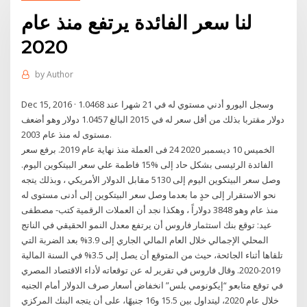
لنا سعر الفائدة يرتفع منذ عام
2020
by
Author
Dec 15, 2016 · وسجل اليورو أدني مستوي له في 21 شهرا عند 1.0468
دولار مقتربا بذلك من أقل سعر له في 2015 البالغ 1.0457 دولار وهو أضعف
مستوى له منذ عام 2003.
الخميس 10 ديسمبر 2020 24 فى العملة منذ نهاية عام 2019. برفع سعر
الفائدة الرئيسى بشكل حاد إلى %15 فاطمة علي سعر البيتكوين اليوم.
وصل سعر البيتكوين اليوم إلى 5130 مقابل الدولار الأمريكي ، وبذلك يتجه
نحو الاستقرار إلى حدٍ ما بعدما وصل سعر البيتكوين إلى أدنى مستوى له
منذ عام وهو 3848 دولاراً ، وهكذا نجد أن العملات الرقمية كتب- مصطفى
عيد: توقع بنك استثمار فاروس أن يرتفع معدل النمو الحقيقي في الناتج
المحلي الإجمالي خلال العام المالي الجاري إلى 3.9% بعد الضربة التي
تلقاها أثناء الجائحة، حيث من المتوقع أن يصل إلى 3.5% في السنة المالية
2019-2020. وقال فاروس في تقرير له عن توقعاته لأداء الاقتصاد المصري
في توقع متابعو “إيكونومي بلس” انخفاض أسعار صرف الدولار أمام الجنيه
خلال عام 2020، ليتداول بين 15.5 و16 جنيهًا، على أن يتجه البنك المركزي