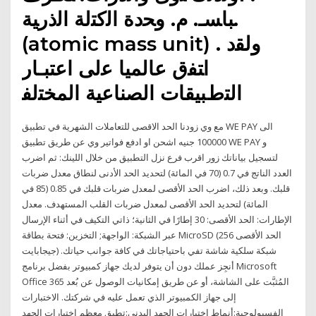
ﺒﺎﺴـ. م. وﺤدة اﻟﮐﺘﻟﺔ اﻟذرﻴﺔ.
(atomic mass unit) . وﻟﻘد
اﺘﻔق ﻋﺎﻟﻤﻴﺎ ﻋﻟﯽ اﻋﺘﺒـﺎر
اﻟﺘطﺒﻴﻘﺎت اﻟﺼﻨﺎﻋﻴﺔ اﻟﻤﺨﺘﻟﻔ
مع وي زودنا الحد الاقصى للتعاملات الشهرية في تطبيق WE PAY الى
100000 جنيه اشحن او ادفع فواتير وي عن طريق تطبيق WE PAY و
لتسجيل بياناتك زور اقرب فرع نزل التطبيق من خلال اللينك: ثم اضرب
العدد الناتج في 0.7 (70 في المائة) لتحديد الحد الأدنى لنطاق معدل ضربات
قلبك. وبعد ذلك، اضرب الحد الأقصى لمعدل ضربات قلبك في 0.85 (85 في
المائة) لتحديد الحد الأقصى لمعدل ضربات القلب المستهدف. معدل
الإطارات: الحد الأقصى: 30 إطارًا في الثانية؛ ذاتي التكيف في أثناء الإرسال
عبر الشبكة: الواجهة; التخزين: فتحة بطاقة MicroSD (الحد الأقصى 256
جيجابايت) شبكة سلكية شاشة تفي باحتياجاتك في كافة جوانب حياتك.
أنجِز عملك دون أن يتوفر لديك جهاز كمبيوتر بفضل برنامج Microsoft
Office 365 المُثبَّت على الشاشة، أو عن طريق إمكانيات الوصول عن بُعد
إلى جهاز الكمبيوتر الذي تعمل عليه في شركتك. الاختبارات
الفسيولوجية:أنماط اختبارات الجهد البدنى:تطبق معظم اختبارات الجهد