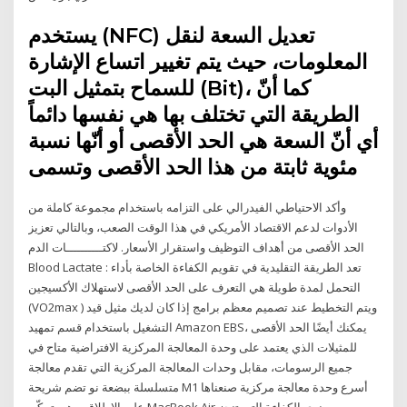
يستخدم (NFC) تعديل السعة لنقل
المعلومات، حيث يتم تغيير اتساع الإشارة
للسماح بتمثيل البت (Bit)، كما أنّ
الطريقة التي تختلف بها هي نفسها دائماً
أي أنّ السعة هي الحد الأقصى أو أنّها نسبة
مئوية ثابتة من هذا الحد الأقصى وتسمى
وأكد الاحتياطي الفيدرالي على التزامه باستخدام مجموعة كاملة من
الأدوات لدعم الاقتصاد الأمريكي في هذا الوقت الصعب، وبالتالي تعزيز
الحد الأقصى من أهداف التوظيف واستقرار الأسعار. لاكتــــــــــات الدم
Blood Lactate : تعد الطريقة التقليدية في تقويم الكفاءة الخاصة بأداء
التحمل لمدة طويلة هي التعرف على الحد الأقصى لاستهلاك الأكسيجين
(VO2max ) ويتم التخطيط عند تصميم معظم برامج إذا كان لديك مثيل قيد
التشغيل باستخدام قسم تمهيد Amazon EBS، يمكنك أيضًا الحد الأقصى
للمثيلات الذي يعتمد على وحدة المعالجة المركزية الافتراضية متاح في
جميع الرسومات، مقابل وحدات المعالجة المركزية التي تقدم معالجة
متسلسلة ببضعة نو تضم شريحة M1 أسرع وحدة معالجة مركزية صنعناها