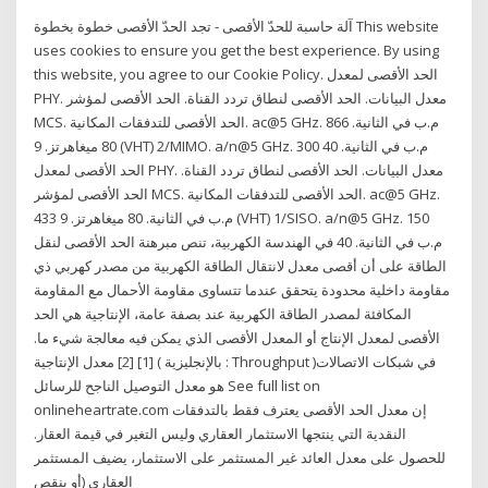
آلة حاسبة للحدّ الأقصى - تجد الحدّ الأقصى خطوة بخطوة This website
uses cookies to ensure you get the best experience. By using
this website, you agree to our Cookie Policy. الحد الأقصى لمعدل
PHY. معدل البيانات. الحد الأقصى لنطاق تردد القناة. الحد الأقصى لمؤشر
MCS. الحد الأقصى للتدفقات المكانية. ac@5 GHz. 866 م.ب في الثانية.
80 ميغاهرتز. 9 (VHT) ‏‎2/MIMO. a/n@5 GHz. 300 م.ب في الثانية. 40
الحد الأقصى لمعدل PHY. معدل البيانات. الحد الأقصى لنطاق تردد القناة.
الحد الأقصى لمؤشر MCS. الحد الأقصى للتدفقات المكانية. ac@5 GHz.
433 م.ب في الثانية. 80 ميغاهرتز. 9 (VHT) ‏‎1/SISO. a/n@5 GHz. 150
م.ب في الثانية. 40 في الهندسة الكهربية، تنص مبرهنة الحد الأقصى لنقل
الطاقة على أن أقصى معدل لانتقال الطاقة الكهربية من مصدر كهربي ذي
مقاومة داخلية محدودة يتحقق عندما تتساوى مقاومة الأحمال مع المقاومة
المكافئة لمصدر الطاقة الكهربية عند بصفة عامة، الإنتاجية هي الحد
الأقصى لمعدل الإنتاج أو المعدل الأقصى الذي يمكن فيه معالجة شيء ما.
[1] [2] معدل الإنتاجية ( بالإنجليزية : Throughput )‏ في شبكات الاتصالات
هو معدل التوصيل الناجح للرسائل See full list on
onlineheartrate.com إن معدل الحد الأقصى يعترف فقط بالتدفقات
النقدية التي ينتجها الاستثمار العقاري وليس التغير في قيمة العقار.
للحصول على معدل العائد غير المستثمر على الاستثمار، يضيف المستثمر
العقاري (أو ينقص