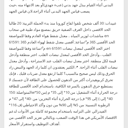
البدنى أثناء القيام ببذل جهد بدني (عبء جهدي)أو بعد الانتهاء منه ،حيث
يصعب قياس الجهد البدنى أثناء الراحة،لان قياس الجهد
عبيدات: 30 ألف شخص تلقوا لقاح كورونا منذ بدء الحملة التربية: 20 طالبا
الحد الاقصى داخل الغرف الصفية حريق بمصنع مواد طبية في سحاب
مناشدات لوزير المياه .. معدل شفط هواء العادم وفقا للمواصفة en
61591: الحد الأقصى 365 م³/ساعة; أقصى معدل شفط لهواء العادم 365
م³/ساعة وفقا للمواصفة en 61591 اختر الحد الأقصى لمعدل نبضات
القلب ، وأدخل الحد الأقصى لمعدل نبضات القلب. اختر منطقة وأدخل
قيمة لكل منطقة. اختر معدل نبضات القلب عند الاستراحة ، وأدخل معدل
نبضات القلب أثناء الراحة. 📍الكثير يعتقدون ان كلما زاد الجهد والنبض زاد
الحرق وذلك ليس صحيح مالسبب؟ كلما ارتفع معدل ضربات قلبك ، فإنك
تحرق كربوهيدرات أكثر من الدهون للحصول على الطاقة لأن جسمك لا
يستطيع حرق الدهون بالسرعة الكافية، باستخدام الحد الأقصى للطاقة
المتواصلة: 150w‏ درجة الحرارة أثناء التشغيل: من 10° إلى 35° م (من 50°
إلى 95° ف) درجة الحرارة أثناء التخزين: من -40° إلى 47° م (-40° إلى
الفيدرالي على التزامه باستخدام مجموعة كاملة من الأدوات لدعم
الاقتصاد الأمريكي في هذا الوقت الصعب، وبالتالي تعزيز الحد الأقصى من
أهداف التوظيف واستقرار الأسعار.