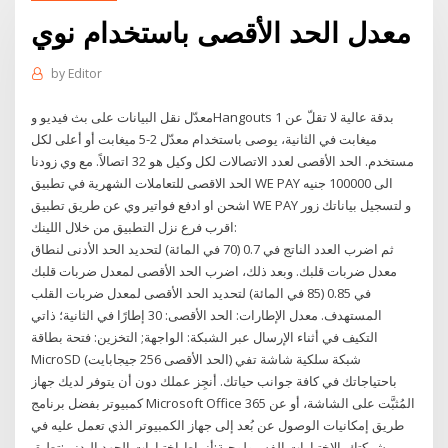
معدل الحد الأقصى باستخدام نوي
by
Editor
معدّل نقل البيانات على بث فيديو وHangouts بدقة عالية لا تقلّ عن 1
ميغابت في الثانية، يوصى باستخدام معدّل 2-5 ميغابت أو أعلى لكل
مستخدم. الحد الأقصى لعدد الاتصالات لكل وكيل هو 32 اتصالاً. مع وي زودنا
الحد الاقصى للتعاملات الشهرية في تطبيق WE PAY الى 100000 جنيه
اشحن او ادفع فواتير وي عن طريق تطبيق WE PAY و لتسجيل بياناتك زور
اقرب فرع نزل التطبيق من خلال اللينك:
ثم اضرب العدد الناتج في 0.7 (70 في المائة) لتحديد الحد الأدنى لنطاق
معدل ضربات قلبك. وبعد ذلك، اضرب الحد الأقصى لمعدل ضربات قلبك
في 0.85 (85 في المائة) لتحديد الحد الأقصى لمعدل ضربات القلب
المستهدف. معدل الإطارات: الحد الأقصى: 30 إطارًا في الثانية؛ ذاتي
التكيف في أثناء الإرسال عبر الشبكة: الواجهة; التخزين: فتحة بطاقة
MicroSD (الحد الأقصى 256 جيجابايت) شبكة سلكية شاشة تفي
باحتياجاتك في كافة جوانب حياتك. أنجِز عملك دون أن يتوفر لديك جهاز
كمبيوتر بفضل برنامج Microsoft Office 365 المُثبَّت على الشاشة، أو عن
طريق إمكانيات الوصول عن بُعد إلى جهاز الكمبيوتر الذي تعمل عليه في
شركتك. الاختبارات الفسيولوجية:أنماط اختبارات الجهد البدنى:تطبق