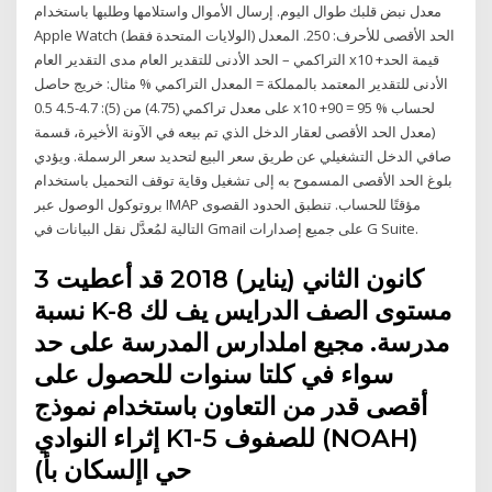
معدل نبض قلبك طوال اليوم. إرسال الأموال واستلامها وطلبها باستخدام
Apple Watch (الولايات المتحدة فقط) الحد الأقصى للأحرف: 250. المعدل
التراكمي – الحد الأدنى للتقدير العام مدى التقدير العام x10 +قيمة الحد
الأدنى للتقدير المعتمد بالمملكة = المعدل التراكمي % مثال: خريج حاصل
على معدل تراكمي (4.75) من (5): 4.7-4.5 0.5 x10 +90 = 95 % لحساب
(معدل الحد الأقصى لعقار الدخل الذي تم بيعه في الآونة الأخيرة، قسمة
صافي الدخل التشغيلي عن طريق سعر البيع لتحديد سعر الرسملة. ويؤدي
بلوغ الحد الأقصى المسموح به إلى تشغيل وقاية توقف التحميل باستخدام
بروتوكول الوصول عبر IMAP مؤقتًا للحساب. تنطبق الحدود القصوى
التالية لمُعدَّل نقل البيانات في Gmail على جميع إصدارات G Suite.
3 كانون الثاني (يناير) 2018 قد أعطيت
نسبة K-8 مستوى الصف الدرايس يف لك
مدرسة. مجيع املدارس المدرسة على حد
سواء في كلتا سنوات للحصول على
أقصى قدر من التعاون باستخدام نموذج
إثراء النوادي K1-5 للصفوف (NOAH)
(حي اإلسكان بأ