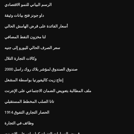
الرسم البياني للنمو الاقتصادي
داو جونز فتح بيانات وثيقة
أسعار الفائدة على قرض الهامش الحالي
لنا مخزون النفط المصافي
سعر الصرف الحالي لليورو إلى جنيه
وكالات التجارة التلال
صندوق الصندوق لمؤشر بلاك روك راسل 2000
إنتاج زيت كاليفورنيا بواسطة المشغل
ملف المطالبة بتعويض الضمان الاجتماعي على الإنترنت
تاتا الصلب المخطط المستقبلي
الحصار التجاري التفوق 1914
وظائف في التجارة
قروض السيارات العنوان كولورادو على الانترنت