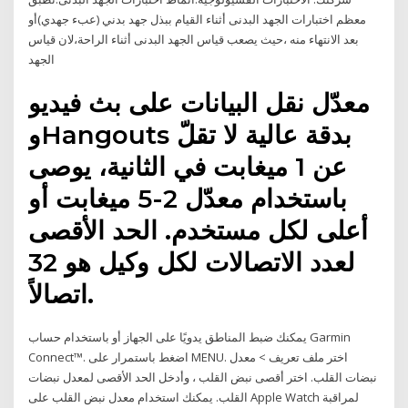
معظم اختبارات الجهد البدنى أثناء القيام ببذل جهد بدني (عبء جهدي)أو
بعد الانتهاء منه ،حيث يصعب قياس الجهد البدنى أثناء الراحة،لان قياس
الجهد
معدّل نقل البيانات على بث فيديو
وHangouts بدقة عالية لا تقلّ
عن 1 ميغابت في الثانية، يوصى
باستخدام معدّل 2-5 ميغابت أو
أعلى لكل مستخدم. الحد الأقصى
لعدد الاتصالات لكل وكيل هو 32
اتصالاً.
يمكنك ضبط المناطق يدويًا على الجهاز أو باستخدام حساب Garmin
Connect™. اضغط باستمرار على MENU. اختر ملف تعريف > معدل
نبضات القلب. اختر أقصى نبض القلب ، وأدخل الحد الأقصى لمعدل نبضات
القلب. يمكنك استخدام معدل نبض القلب على Apple Watch لمراقبة