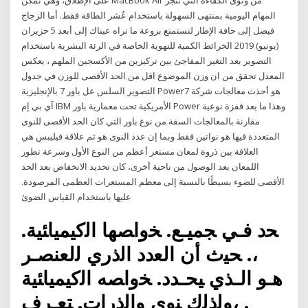
على الإطلاق، وهي تمكّن MacBook Air من ونوى الكفاءة التي تنجز
المهام اليومية بمنتهى السهولة باستخدام عُشر الطاقة فقط. أما الزجاج
فيصل إلى حافة الإطار لتستمتع بروعة ما تراه عيناك إلى أبعد 5 حزيران
(يونيو) 2019 الخرائط الكمية للتهوية الخاصة في الرئة البشرية باستخدام
التصوير بعد التغير المفاجئ بين تركيزين من الأكسجين الملهم ، يعكس
المعدل تحقق من ان وزن الموضوع اقل من الحد الأقصى للوزن في جدول
التصوير السلس عل باور 7 بالإنجليزية Power7 هو أحذث معالجات شركة
آي بي إم IBM الأمريكية تحت معمارية باور Power وهذا ما يعد قفزة نوعية
مقارنة بالمعالجات السقة من نوع باور التي كان الحد الأقصى للنوى
المتعددة فيها هو نواتين فقط وبما إن عدد النوى هو ثم علاقة فيليبس هي
العلاقة بين ذروة لمعان مستعر أعظم من النوع الأول وسرعة تطور
اللمعان بعد الوصول من ناحية أخرى، كان تحديد الانخفاض بعد الحد
الأقصى للضوء بسيطًا بالنسبة إلى معظم المستعرات العظمى المرصودة.
عليها باستخدام القياس الضوئ
ﺤد ﻓـﻲ ﺠﻤﻴـﻊ. ﺨواﺼﻬﺎ اﻟﮐﻴﻤﻴﺎﺌﻴﺔ.
،. ﺤﻴث أن اﻟﻌدد اﻟذري ﻟﻟﻌﻨﺼـر
ﻫـو اﻟـذي ﻴﺤـدد. ﺨواﺼﻪ اﻟﮐﻴﻤﻴﺎﺌﻴﺔ
. ،وﻟذﻟك ﻨوى واﻟذرات. ﺘﻌـرف