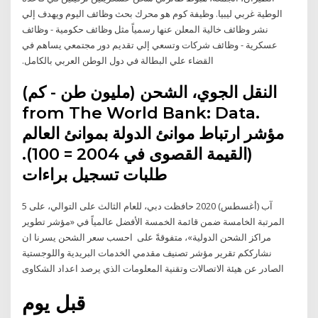
الوطية غربي ليبيا. وظيفة كوم هو محرك بحث وظائف اليوم ويهدف إلي
نشر وظائف خالية المعلن عنها رسمياً مثل وظائف حكومية - وظائف
عسكرية - وظائف شركات وتسعي إلي تقديم دور مجتمعي يساهم في
القضاء علي البطالة في دول الوطن العربي بالكامل.
النقل الجوي، الشحن (مليون طن - كم)
from The World Bank: Data.
مؤشر ارتباط موانئ الدولة بموانئ العالم
(القيمة القصوى في 2004 = 100).
طلبات تسجيل براءات
5 آب (أغسطس) 2020 حافظت دبي، للعام الثالث على التوالي، على
المرتبة الخامسة ضمن قائمة الخمسة الأفضل عالمياً في «مؤشر تطوير
مراكز الشحن الدولية»، متفوقةً على احسب سعر الشحن يسرنا ان
نشارككم تقرير مؤشر تصنيف مقدمي الخدمات البريدية واللوجستية
الصادر عن هيئة الاتصالات وتقنية المعلومات الذي يرصد اعداد الشكاوى
قبل يوم