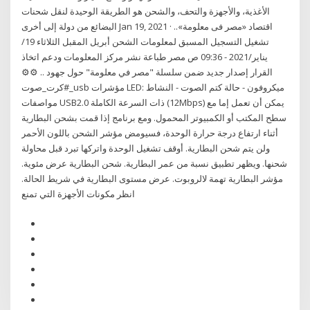
الأغذية، والأجهزة والتحف، والشحن هو الطريقة الوحيدة لنقل شحنات
البضائع من دولة إلى أخرى Jan 19, 2021 · اقتصاد «مصر فى معلومة»..
تشغيل التسجيل المسبق لمعلومات الشحن أبريل المقبل الثلاثاء 19/
يناير/2021 - 09:36 ص مصر طباعة نشر مركز المعلومات ودعم اتخاذ
القرار إصدار جديد ضمن سلسلة "مصر في معلومة" حول جهود .. ⚙️⚙️
#كرت_صوت_usb مؤشرات LED: ميكروفون - حالة كتم الصوت - النشاط
مواصفات USB2.0 ذات السرعة الكاملة (12Mbps) يمكن أن تعمل إما مع
سطح المكتب أو الكمبيوتر المحمول. ومع برنامج إذا قمت بشحن البطارية
أثناء ارتفاع درجة حرارة الوحدة، فسيومض مؤشر الشحن باللون الأحمر
ولن يتم شحن البطارية. أوقف تشغيل الوحدة واتركها تبرد قبل محاولة
شحنها. ويظهر تطبيق نسبة من عمر البطارية. شحن البطارية عرض مئوية.
مؤشر البطارية تهمة لالروبوت. عرض مستوى البطارية في شريط الحالة.
انظر مكونات الأجهزة التي تمنع