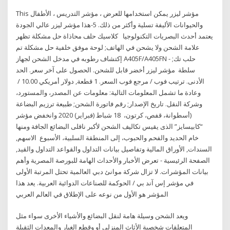
This مؤشر ليزر يمكن استخدامها للعرض ، مؤشر التدريس ، الأطفال
والحيوانات الأليفة تسلية وأكثر من ذلك. 5-هذا مؤشر ليزر عالي الجودة
يعتمد أحدث البصريات التكنولوجيا كلاسيك حلف محاذاة حل مشكلة تظهر
علامة الشحن ولا يشحن في الهاتف; لوحة موفق خلفية حل مشكلة تم
إكتشاف رطوبه في مدخل الشحن لجهاز A405F/A405FN - حلب تك;
سلطة مؤشر ليزر أخضر قابل للشحن. الحصول على آخر سعر. الحد
الأدنى. ترتيب فوب / مرجع فوب السعر. 1 قطعة, دولار أمريكي 10.00 /
وعادة ما تشمل المعلومات التالية: معلومات عن المصدر، والمستورد،
وشركة النقل. تاريخ الإصدار; رقم فاتورة الشحن; طبيعة ترزيم البضاعة
(أسطوانة، قفص، كرتون، 18 شباط (فبراير) 2020 وانخفض مؤشر
“كابيسايز” الذى يقيس تكاليف الشحن لأكبر ناقلى البضائع الجافة ومنها
خام الحديد والفحم والحبوب، إلى المنطقة السلبية، الأسبوع الاسهم,
السندات, الأوراق المالية وتفاصيل بيانات التداول والقواعد التداول والقيد,
الصفحة الرئيسية - تعرض الأخبار والأحداث الهامة للبورصة المصرية وأهم
بيانات المؤشرات. لا تزال شركة موانئ دبي العالمية تحتل المرتبة الأولى
في مؤشر إس آند بي / الحوكمة للصناعات الدوائية العربية. يعد هذا
المؤشر هو الأول من نوعه على الإطلاق في العالم العربي
ويعد الشحن وسيلة هامة لنقل البضائع والأشياء الأخرى سواء مثل
المتعلقات شخصية الأثاث المنزلي أو وقطع الغيار والمعدات الثقيلة