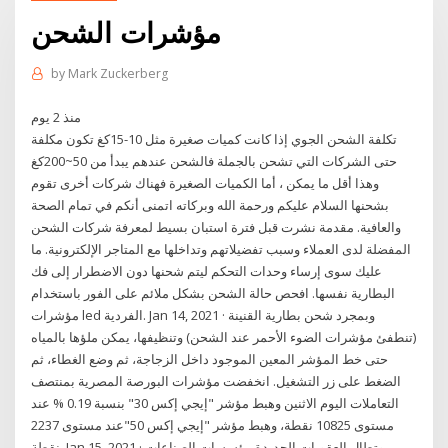
مؤشرات الشحن
by
Mark Zuckerberg
منذ 2 يوم
تكلفة الشحن الجوي إذا كانت كميات صغيرة مثل 10-15كغ تكون مكلفة
حتى الشركات التي تشحن بالجملة فالشحن عندهم يبدأ من 50~200كغ
وهذا أقل ما يمكن ، أما الكميات الصغيرة فهناك شركات أخرى تقوم
بشحنها السلام عليكم ورحمة الله وبركاته اتمنى أنكم في تمام الصحة
والعافية. مقدمة نشرت قبل فترة استبان بسيط لمعرفة شركات الشحن
المفضلة لدى العملاء وسبب تفضيلاتهم وتداخلها مع المتاجر الإلكترونية. ما
عليك سوى إرساء وحدات التحكم ليتم شحنها دون الاضطرار إلى فك
البطارية نفسها. افحص حالة الشحن بشكل ملائم على الفور باستخدام
مؤشرات led الفردية. Jan 14, 2021 · وبمجرد شحن بطارية القنينة
(تنطفئ مؤشرات الضوء الأحمر عند الشحن) وتنظيفها، يمكن ملؤها بالمياه
حتى خط المؤشر المعين الموجود داخل الزجاجة، ثم وضع الغطاء، ثم
الضغط على زر التشغيل. انخفضت مؤشرات البورصة المصرية بمنتصف
التعاملات اليوم الاثنين وهبط مؤشر "إيجي إكس 30" بنسبة 0.19 % عند
مستوى 10825 نقطة، وهبط مؤشر "إيجي إكس 50"عند مستوى 2237
نقطة. Jan 15, 2021 · وتطال العقوبات الجديدة مؤسسات الصناعات