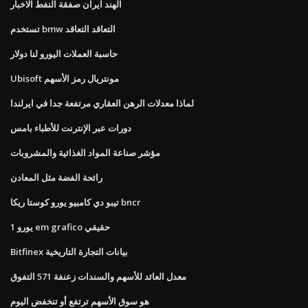
الهند ايران صفقة النفط الاخبار
تستخدم bmw التعاقد التعاقد
حاسبة العملات اليورو لنا دولار
Ubisoft مونتريال رمز الأسهم
لماذا معدلات الرهن العقاري مرتفعة جدا في ايرلندا
دورات عبر الإنترنت للأطباء بامس
مؤشر صناعة المواد الغذائية والمشروبات
رائحة الفضة مثل المعادن
تيبو دي كامبيو يورو كوستا ريكا bncr
1 يورو em grafico حقيقي
Bitfinex بيانات التجارة التاريخية
معدل العائد للأسهم والسندات زعنفة 571 التفوق
هو سوق الأسهم ترتفع أو تنخفض اليوم