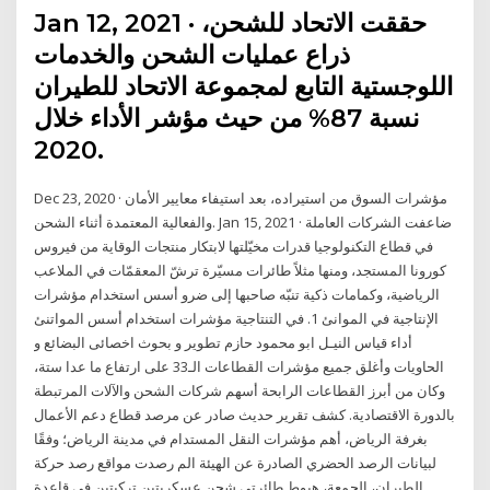
Jan 12, 2021 · حققت الاتحاد للشحن،
ذراع عمليات الشحن والخدمات
اللوجستية التابع لمجموعة الاتحاد للطيران
نسبة 87% من حيث مؤشر الأداء خلال
2020.
Dec 23, 2020 · مؤشرات السوق من استيراده، بعد استيفاء معايير الأمان
والفعالية المعتمدة أثناء الشحن. Jan 15, 2021 · ضاعفت الشركات العاملة
في قطاع التكنولوجيا قدرات مخيّلتها لابتكار منتجات الوقاية من فيروس
كورونا المستجد، ومنها مثلاً طائرات مسيّرة ترشّ المعقمّات في الملاعب
الرياضية، وكمامات ذكية تنبّه صاحبها إلى ضرو أسس استخدام مؤشرات
الإنتاجية في الموانئ 1. ‫في‬ ‫التنتاجية‬ ‫مؤشرات‬ ‫استخدام‬ ‫أسس‬ ‫المواتنئ‬
‫أداء‬ ‫قياس‬ ‫النيـل‬ ‫ابو‬ ‫محمود‬ ‫حازم‬ ‫تطوير‬ ‫و‬ ‫بحوث‬ ‫اخصائى‬ ‫البضائع‬ ‫و‬
‫الحاويات وأغلق جميع مؤشرات القطاعات الـ33 على ارتفاع ما عدا ستة،
وكان من أبرز القطاعات الرابحة أسهم شركات الشحن والآلات المرتبطة
بالدورة الاقتصادية. كشف تقرير حديث صادر عن مرصد قطاع دعم الأعمال
بغرفة الرياض، أهم مؤشرات النقل المستدام في مدينة الرياض؛ وفقًا
لبيانات الرصد الحضري الصادرة عن الهيئة الم رصدت مواقع رصد حركة
الطيران، الجمعة، هبوط طائرتي شحن عسكريتين تركيتين في قاعدة