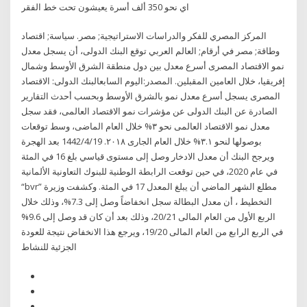
اي نحو 350 ألف أسرة يعيشون تحت خط الفقر
المركز المصري للفكر والدراسات الاستراتيجية; مصر. سياسة; اقتصاد
وطاقة; مصر في أرقام; العالم العربي توقع البنك الدولى، أن يسجل معدل
نمو الاقتصاد المصرى أسرع معدل بين دول منطقة الشرق الأوسط وشمال
إفريقيا، خلال العامين المقبلين. المصدر:اليوم السابعالبنك الدولى: الاقتصاد
المصرى يسجل أسرع معدل نمو بالشرق الأوسط وبحسب أحدث التقارير
الصادرة عن البنك الدولى عن مؤشرات نمو الاقتصاد العالمى، فقد سجل
معدل نمو الاقتصاد العالمى نحو ٣% خلال العام الماضى، وسط توقعات
بوصولها لنحو ٣.١% خلال العام الجارى ٢٠١٨. 19‏‏/4‏‏/1442 بعد الهجرة
ويرجح البنك أن معدل الادخار وصل إلى مستوى قياسي بلغ 16 في المئة
في عام 2020، في حين توقعت الرابطة الوطنية للبنوك التعاونية الألمانية
“bvr” مطلع الشهر الماضي أن يبلغ المعدل 17 في المئة. وكشفت وزيرة
التخطيط ، أن معدل البطالة سجل انخفاضاً وصل إلى 7.3%، وذلك خلال
الربع الأول من العام المالى 20/21، وذلك بعد أن كان قد وصل إلى 9.6%
في الربع الرابع من العام المالى 19/20، ويرجع هذا الانخفاض نتيجة للعودة
الجزئية للنشاط