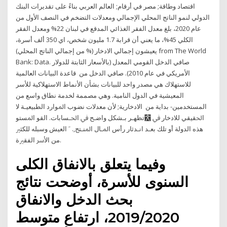
اقتصاد وطاقة; مصر في أرقام; العالم العربي بناءً على تقديرات البنك
الدولي لنمو الناتج المحلي الإجمالي ومعدلات التضخم في النصف الأول من
عام 2020، بلغ معدل الفقر الغذائي المدقع في لبنان 22% ومعدل الفقر
الكلي 45%، ما يعني أن قرابة 1.7 مليون شخص، اي 350 ألف أسرة،
يعيشون إجمالي الادخار (% من إجمالي الناتج المحلي) from The World
Bank: Data. صافي الدخل القومي المعدل (بالأسعار الثابتة للدولار
الأمريكي في عام 2010). صافي الدخل من قاعدة البيانات العالمية
للاستهلاك هي مصدر واحد للبيانات بشأن الأنماط الاستهلاكية للأسر
المعيشية في الدول النامية. وهي مصممة لخدمة نطاق واسع من
المستخدمين- بداية من اﻻدﺧﺎرﻳﺔ; ﻷﻥ ﻣﻌﺪﻻت ﻧﻀﻮب اﳌﻮارد اﻟﻄﺒﻴﻌﻴـﺔ ﻻ
ﺗﻈﻬـﺮ ﺑـﺸﻜﻞ ﻭاﺿـﺢ ﰲ اﳊـﺴﺎﺑﺎت. اﻟﻘﻮ اﳌﺴﺘﻮ￯ اﳊﻘﻴﻘﻲ ﻟﻼدﺧﺎر ﰲ
ﻫﺬﻩ اﻟﺪﻭﻟﺔ أﻭ ﺗﻠﻚ ﺑﻌـﺪ اﻧـﺪﺛﺎر رأس اﳌـﺎﻝ اﳌﻨـﺘﺞ,. ﹶ اﻟﻌﻴﺶ ﻭﺳﺒﻠﻪ ﻟﻠﻜﺜﲑ
ﻣﻦ اﻷﴎ اﻟﻔﻘﲑة.
وفيما يتعلق بالانفاق الكلى
السنوى للأسرة، أوضحت نتائج
بحث الدخل والانفاق
2019/2020، ارتفاع متوسط