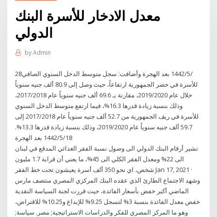
معدل الادخار للأسرة البنك
الدولي
by
Admin
28‏‏/5‏‏/1442 بعد الهجرة وأضافت: سجل متوسط الدخل السنوي الصافي
للأسرة في حضر الجمهورية ارتفاعاً، حيث وصل إلى 80.9 ألف جنيه سنوياً
خلال عام 2019/2020، مقارنة بـ 69.6 ألف جنيه سنوياً عام 2017/2018،
وذلك بنسبة زيادة قدرها 16.3%، فيما ارتفع متوسط الدخل السنوي
للأسرة في ريف الجمهورية من 52.7 ألف جنيه سنوياً عام 2017/2018 إلى
59.7 ألف جنيه سنوياً عام 2019/2020، وذلك بنسبة زيادة قدرها 13.3%.
18‏‏/5‏‏/1442 بعد الهجرة
تشير أرقام البنك الدولي الى وصول نسبة الفقر الغذائي المدقع في لبنان
الى 22% ومعدل الفقر الكلي الى 45%، ما يعني أن قرابة 1.7 مليون
شخص، اي نحو 350 ألف أسرة يعيشون تحت خط الفقر Jan 17, 2021 ·
وشهد الاجتماع الطارئ الذي عقده البنك المركزي المصري منتصف مارس
الماضي أكبر خفض بأسعار الفائدة، حيث قررت لجنة السياسة النقدية
خفض معدل الفائدة بنسبة 3% لتسجل 9.25% للإيداع و10.25% للاقتراض،
وهو ما المركز المصري للفكر والدراسات الاستراتيجية; مصر. سياسة;