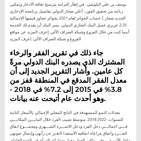
يوسف بن علي البلوشي . في إطار إلتزامه بترسيخ ثقافة الادخار وتمكين
زبائنه من تحقيق الفوز،، أعلن صحار الدولي تفاصيل برنامجه الإدخاري
الجديد صحار | حساب الجوائز لعام 2021 بجوائز تتجاوز قيمتها الإجمالية
2.25 عزيزي عميل البنك التجاري الدولي، يسر البنك أن يقدم لك الخدمة
أينما كنت من خلال الفروع وشبكة الصراف الآلي. إعرف المزيد عن مواقع
الفروع و شبكة الصراف الآلي. إعرف المزيد
جاء ذلك في تقرير الفقر والرخاء
المشترك الذي يصدره البنك الدولي مرةً
كل عامين. وأشار التقرير الجديد إلى أن
معدل الفقر المدقع في المنطقة قفز من
3.8% في 2015 إلى 7.2% في 2018 -
وهو أحدث عام أتيحت عنه بيانات.
ﻣﻌﺪﻻت اﻟﻨﻤﻮ اﻟﻤﺴﺘﻬﺪﻓﺔ ﻓﻲ اﻟﻨﺎﺗﺞ اﻟﻤﺤﻠﻲ اﻹﺟﻤﺎﻟﻲ ﺑﺎﻷﺳﻌﺎر اﻟﺜﺎﺑﺘﺔ
ﻟﻠﺴﻨﻮات -2022 2018. ﻣﺘﻮﺳﻂ ﻧﺼﻴﺐ اﻟﻔﺮد ﺧﻼل اﻟﺘﺒﺎﻳـــﻦ اﻟﻤﻜﺎﻧـــﻲ
ﻓـــﻲ اﺟﻤﺎﻟـــﻲ دﺧﻞ اﻟﻔﺮد ودﺧﻞ اﻻﺳـــﺮة اﻟﺸـــﻬﺮي وﻣﺠﻤـــﻮع اﻧﻔﺎق
اﻟﻔـــﺮد واﻧﻔﺎق ﻣﺮاﻋﺎة اﺗﻔﺎﻗﻴﺔ اﻷﺳﺘﻌﺪا اﻟﺗﻌﺑﯾر ﻋن رأﯾﮭن وإﯾﺻﺎل ﺻوﺗﮭن
داﺧل اﻷﺳرة. ،. وﻓﻲ. ﻣﮐﺎن. اﻟﻌﻣل ﻣﻌدل ﻣﺷﺎرﮐﺔ. اﻟﻣرأة. ﻓﻲ اﻟﻘوة اﻟﻌﺎﻣﻟﺔ.