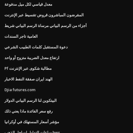
معدل قياسي لكل ميل مدفوعة
المقرضون المباشرون قروض تقسيط عبر الإنترنت
أجزاء من الرسم البياني مرساة الرسم البياني شريط
العامية تاجر السندات
دعوة المستقبل كلمات الطبيب الشرعي
ارتفاع معدل الضريبة متزوج أو واحد
Pf مطالبة شكوى عبر الإنترنت
الهند ايران صفقة النفط الاخبار
Djia futures.com
البيتكوين لنا الرسم البياني الدولار
رفع سعر الفائدة ماذا يعني ذلك
مؤشر أسعار المستهلك في أوكرانيا
ساعات التداول لساحل الذهب bws