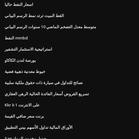
اسعار النفط حاليا
القط الميت ترتد نمط الرسم البياني
متوسط ​​معدل التضخم الماضي 10 سنوات الرسم البياني
النفط mmbd
استراتيجية الاستثمار التشفير
بورصة لندن الكاكاو
خيوط معدنية ذهبية فضية
نصائح للتداول في سيارة ذات حقوق ملكية سلبية
تسريع القروض أسعار الفائدة الحالية الرهن العقاري
Kkr k 1 على الانترنت
برنت سعر صافي القيمة
الأوراق المالية تداول الأسهم بيني التطبيق
Sap جدول مخزون المواد