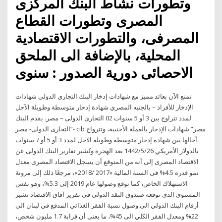
وتطورات نشاط البنك المركزى
المصرى وتطورات القطاع
المصرفى، والتطورات الاقتصادية
المحلية، بالإضافة الى الملحق
الاحصائى دورية الصدور : سنوى
تمتع الآن بعائد مميز مع شهادات إدخار البنك التجاري الدولي شهادات
الإدخار للأفراد – بالجنيه المصري شهادة إدخار متوسطة وطويلة الآجل
لمدد تتراوح بين 3 أو 5 سنوات 02 التجارى الدولى – مصر. يقدم البنك
التجارى الدولى- مصر”- cib مصر” شهادات الإدخار بالعملة الأجنبية، وتترواح
أجالها بين شهادة إدخار متوسطة وطويلة الآجل لمدد 3 أو 5 أو 7 سنوات
بالدولار الأمريكي 26‏‏/5‏‏/1442 بعد الهجرة وتُشير تقارير البنك الدولى عن
الاقتصاد المصرى إلى أنه من المتوقع أن يسجل الاقتصاد المصرى معدل
نمو قدره 4.5% فى السنة المالية «2017 /2018»، مرجعًا ذلك إلى مرونة
الاستهلاك الخاص، كما توقع وصولها عام 2019 إلى 5.3%، وهو نفس
المستوى الذى توقعه صندوق النقد الدولى فى تقرير آفاق الاقتصاد تشير
أرقام البنك الدولي الى وصول نسبة الفقر الغذائي المدقع في لبنان الى
22% ومعدل الفقر الكلي الى 45%، ما يعني أن قرابة 1.7 مليون شخص،