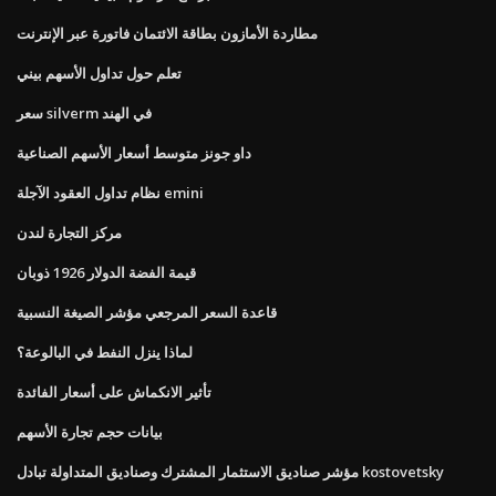
مطاردة الأمازون بطاقة الائتمان فاتورة عبر الإنترنت
تعلم حول تداول الأسهم بيني
سعر silverm في الهند
داو جونز متوسط ​​أسعار الأسهم الصناعية
نظام تداول العقود الآجلة emini
مركز التجارة لندن
قيمة الفضة الدولار 1926 ذوبان
قاعدة السعر المرجعي مؤشر الصيغة النسبية
لماذا ينزل النفط في البالوعة؟
تأثير الانكماش على أسعار الفائدة
بيانات حجم تجارة الأسهم
مؤشر صناديق الاستثمار المشترك وصناديق المتداولة تبادل kostovetsky