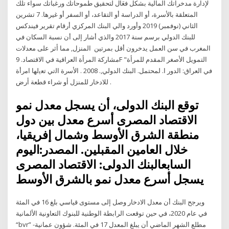
لإدارة مدخراتك المالية بشكل فعَال لتحقيق طموحاتك ورغباتك سواء تلك
المتعلقة بالأسرة، أو الدراسة أو التقاعد، أو السفر أو غيرها. 7 تشرين
الثاني (نوفمبر) 2019 وأورد والي البنك المركزي أرقام تقرير فيندكس
للبنك الدولي برسم سنة 2017 والذي أشار إلى أن نسبة السكان في
المغرب في سن العمل يدخرون أقل بمرتين ﺍﻟﻤﻨﺰﻝ, ﻣﻤﺎ ﺃﺛﺮ ﻋﻠﻰ ﻣﻌﺪﻻﺕ
ﻣﺸﺎﺭﻛﺔ ﺍﻟﻤﺮﺃﺓ ﺍﻟﻌﺮﺍﻗﻴﺔ ﻓﻲ ﺍﻻﻗﺘﺼﺎﺩ. 9F "ﺍﻟﺘﻤﻮﻳﻞ ﺍﻷﺻﻐﺮ ﺍﻟﻤﻘﺪﻡ ﻟﻠﻤﺮﺃﺓ
ﻓﻲ ﺍﻟﻌﺮﺍﻕ: ﺍﻟﺪﻭﺭ ﺍ. ﻟﻤﺤﺘﻤﻞ. ﺍﻟﺒﻨﻚ ﺍﻟﺪﻭﻟﻲ,. 2008 . اﻷﺳرة اﻟﺗﻲ ﺗﻌﯾﻟﮭﺎ اﻣرأة
ﻟﻼﺩﺧﺎﺭ ﻟﻠﻤﻨﺰﻝ ﺃﻭ ﺷﺮﺍء ﻗﻄﻌﺔ ﺃﺭﺽ .
توقع البنك الدولى، أن يسجل معدل نمو
الاقتصاد المصرى أسرع معدل بين دول
منطقة الشرق الأوسط وشمال إفريقيا،
خلال العامين المقبلين. المصدر:اليوم
السابعالبنك الدولى: الاقتصاد المصرى
يسجل أسرع معدل نمو بالشرق الأوسط
ويرجح البنك أن معدل الادخار وصل إلى مستوى قياسي بلغ 16 في المئة
في عام 2020، في حين توقعت الرابطة الوطنية للبنوك التعاونية الألمانية
“bvr” مطلع الشهر الماضي أن يبلغ المعدل 17 في المئة. شؤون عمانية-