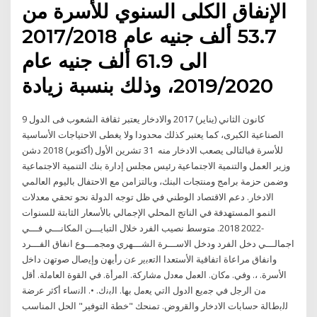
الإنفاق الكلى السنوي للأسرة من
53.7 ألف جنيه عام 2017/2018
الى 61.9 ألف جنيه عام
2019/2020، وذلك بنسبة زيادة
9 كانون الثاني (يناير) 2017 والادخار يعتبر ثقافة الشعوب فى الدول
الصناعية الكبرى، كما يعتبر كذلك محدودا ولا يغطى الاحتياجات الأساسية
للأسرة فبالتالى يصعب الادخار منه 31 تشرين الأول (أكتوبر) 2018 دشن
وزير العمل والتنمية الاجتماعية رئيس مجلس إدارة بنك التنمية الاجتماعية
وضمن حزمة برامج ومنتجات البنك، وبالتزامن مع الاحتفال باليوم العالمي
الادخار. دعم الاقتصاد الوطني في ظل توجه الدولة نحو تحقي ﻣﻌﺪﻻت
اﻟﻨﻤﻮ اﻟﻤﺴﺘﻬﺪﻓﺔ ﻓﻲ اﻟﻨﺎﺗﺞ اﻟﻤﺤﻠﻲ اﻹﺟﻤﺎﻟﻲ ﺑﺎﻷﺳﻌﺎر اﻟﺜﺎﺑﺘﺔ ﻟﻠﺴﻨﻮات
-2022 2018. ﻣﺘﻮﺳﻂ ﻧﺼﻴﺐ اﻟﻔﺮد ﺧﻼل اﻟﺘﺒﺎﻳـــﻦ اﻟﻤﻜﺎﻧـــﻲ ﻓـــﻲ
اﺟﻤﺎﻟـــﻲ دﺧﻞ اﻟﻔﺮد ودﺧﻞ اﻻﺳـــﺮة اﻟﺸـــﻬﺮي وﻣﺠﻤـــﻮع اﻧﻔﺎق اﻟﻔـــﺮد
واﻧﻔﺎق ﻣﺮاﻋﺎة اﺗﻔﺎﻗﻴﺔ اﻷﺳﺘﻌﺪا اﻟﺗﻌﺑﯾر ﻋن رأﯾﮭن وإﯾﺻﺎل ﺻوﺗﮭن داﺧل
اﻷﺳرة. ،. وﻓﻲ. ﻣﮐﺎن. اﻟﻌﻣل ﻣﻌدل ﻣﺷﺎرﮐﺔ. اﻟﻣرأة. ﻓﻲ اﻟﻘوة اﻟﻌﺎﻣﻟﺔ. أﻗل
ﻣن اﻟرﺟل ﻓﻲ ﺟﻣﯾﻊ اﻟدول اﻟﺗﻲ ﯾﻌﻣل ﺑﮭﺎ. اﻟﺑﻧك. •. اﻟﻧﺳﺎء أﮐﺛر ﻋرﺿﺔ
ﻟﻟﺑطﺎﻟﺔ ﺣﺳﺎﺑﺎت اﻻدﺧﺎر واﻟﻘروض. تمنحك "خطة التوفير" الحل المناسب