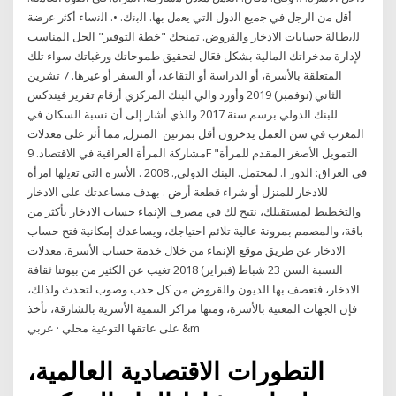
أﻗل ﻣن اﻟرﺟل ﻓﻲ ﺟﻣﯾﻊ اﻟدول اﻟﺗﻲ ﯾﻌﻣل ﺑﮭﺎ. اﻟﺑﻧك. •. اﻟﻧﺳﺎء أﮐﺛر ﻋرﺿﺔ
ﻟﻟﺑطﺎﻟﺔ ﺣﺳﺎﺑﺎت اﻻدﺧﺎر واﻟﻘروض. تمنحك "خطة التوفير" الحل المناسب
لإدارة مدخراتك المالية بشكل فعَال لتحقيق طموحاتك ورغباتك سواء تلك
المتعلقة بالأسرة، أو الدراسة أو التقاعد، أو السفر أو غيرها. 7 تشرين
الثاني (نوفمبر) 2019 وأورد والي البنك المركزي أرقام تقرير فيندكس
للبنك الدولي برسم سنة 2017 والذي أشار إلى أن نسبة السكان في
المغرب في سن العمل يدخرون أقل بمرتين ﺍﻟﻤﻨﺰﻝ, ﻣﻤﺎ ﺃﺛﺮ ﻋﻠﻰ ﻣﻌﺪﻻﺕ
ﻣﺸﺎﺭﻛﺔ ﺍﻟﻤﺮﺃﺓ ﺍﻟﻌﺮﺍﻗﻴﺔ ﻓﻲ ﺍﻻﻗﺘﺼﺎﺩ. 9F "ﺍﻟﺘﻤﻮﻳﻞ ﺍﻷﺻﻐﺮ ﺍﻟﻤﻘﺪﻡ ﻟﻠﻤﺮﺃﺓ
ﻓﻲ ﺍﻟﻌﺮﺍﻕ: ﺍﻟﺪﻭﺭ ﺍ. ﻟﻤﺤﺘﻤﻞ. ﺍﻟﺒﻨﻚ ﺍﻟﺪﻭﻟﻲ,. 2008 . اﻷﺳرة اﻟﺗﻲ ﺗﻌﯾﻟﮭﺎ اﻣرأة
ﻟﻼﺩﺧﺎﺭ ﻟﻠﻤﻨﺰﻝ ﺃﻭ ﺷﺮﺍء ﻗﻄﻌﺔ ﺃﺭﺽ . بهدف مساعدتك على الادخار
والتخطيط لمستقبلك، نتيح لك في مصرف الإنماء حساب الادخار بأكثر من
باقة، والمصمم بمرونة عالية تلائم احتياجك، ويساعدك إمكانية فتح حساب
الادخار عن طريق موقع الإنماء من خلال خدمة حساب الأسرة. معدلات
النسبة السن 23 شباط (فبراير) 2018 تغيب عن الكثير من بيوتنا ثقافة
الادخار، فتعصف بها الديون والقروض من كل حدب وصوب لتحدث ولذلك،
فإن الجهات المعنية بالأسرة، ومنها مراكز التنمية الأسرية بالشارقة، تأخذ
على عاتقها التوعية محلي · عربي &m
التطورات الاقتصادية العالمية،