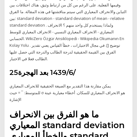
وقيمها الفعلية. على الرغم من كل من ارتباط وثيق، هناك اختلافات بين
التباين والانحراف المعياري التي سيتم مناقشتها في هذه المقالة. ما الفرق
بين: standard deviation - standard deviation of mean - relative
standard deviation . ولماذا يستخدم كل واحد منهم ؟ الانحراف
المعياري - الانحراف المعياري النسبي - الانحراف المعياري للوسط
الحسابي. WikiZero Özgür Ansiklopedi - Wikipedia Okumanın En
Kolay Yolu . توضيح []. في مجال الاختبارات ، خطأ القياس يعني تقدير
الفرق بين القيمة الحقيقية لدرجة الطالب والدرجة التي حصل عليها
الطالب فعلا في الاختبار.
25‏‏/6‏‏/1439 بعد الهجرة
يمكن مقارنة هذا التقدير مع الصيغة الحقيقية للانحراف المعياري
للمتوسط: ¯ = حيث σ هو الانحراف المعياري للسكان. أخطاء معيارية عينة
الإشارة
ما هو الفرق بين الانحراف
المعياري standard deviation
والخطأ المعياري standard