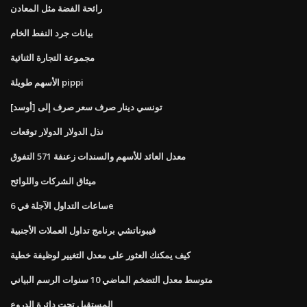
رائحة الفضة مثل المعادن
بيانات جرد النفط الخام
مجموعة التجارة الثنائية
الأسهم طويلة pippi
تونسي دينار صرف سعر صرف إلى [أوسد]
نذل الدولار الدولار توقعات
معدل العائد للأسهم والسندات زعنفة 571 التفوق
ميثاق الشركات واللوائح
ساعات التداول الآجلة في 6e
فيبوناتشي برنامج تداول العملات الأجنبية
كيف يمكنك العثور على معدل التغيير لوظيفة خطية
متوسط ​​معدل التضخم الماضي 10 سنوات الرسم البياني
المستقبل تحت دائرة الدروع