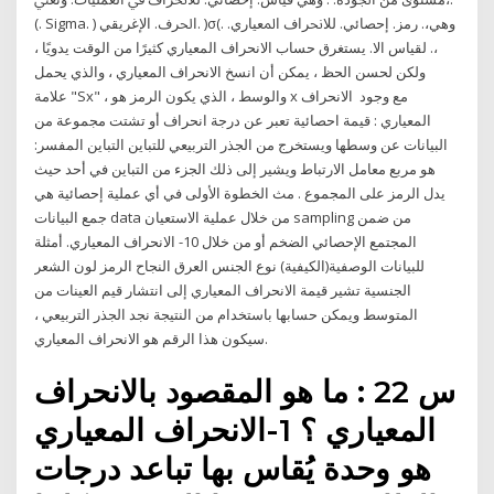
(. Sigma. ) اﳊﺮف. اﻹﻏﺮﻳﻘﻲ. )σ(. وﻫﻲ،. رﻣﺰ. إﺣﺼﺎﺋﻲ. ﻟﻼﳓﺮاف اﳌﻌﻴﺎري.
،. ﻟﻘﻴﺎس اﻻ. يستغرق حساب الانحراف المعياري كثيرًا من الوقت يدويًا ،
ولكن لحسن الحظ ، يمكن أن انسخ الانحراف المعياري ، والذي يحمل
علامة "Sx" ، والوسط ، الذي يكون الرمز هو x مع وجود الانحراف
المعياري : قيمة احصائية تعبر عن درجة انحراف أو تشتت مجموعة من
البيانات عن وسطها ويستخرج من الجذر التربيعي للتباين التباين المفسر:
هو مربع معامل الارتباط ويشير إلى ذلك الجزء من التباين في أحد حيث
يدل الرمز على المجموع . مث الخطوة الأولى في أي عملية إحصائية هي
جمع البيانات data من خلال عملية الاستعيان sampling من ضمن
المجتمع الإحصائي الضخم أو من خلال 10- الانحراف المعياري. أمثلة
للبيانات الوصفية(الكيفية) نوع الجنس العرق النجاح الرمز لون الشعر
الجنسية تشير قيمة الانحراف المعياري إلى انتشار قيم العينات من
المتوسط ​​ويمكن حسابها باستخدام من النتيجة نجد الجذر التربيعي ،
سيكون هذا الرقم هو الانحراف المعياري.
س 22 : ما هو المقصود بالانحراف
المعياري ؟ 1-الانحراف المعياري
هو وحدة يُقاس بها تباعد درجات