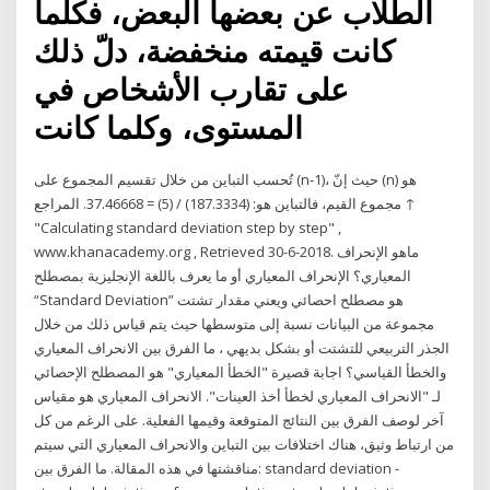
الطلاب عن بعضها البعض، فكلما
كانت قيمته منخفضة، دلّ ذلك
على تقارب الأشخاص في
المستوى، وكلما كانت
تُحسب التباين من خلال تقسيم المجموع على (n-1)، حيث إنّ (n) هو
مجموع القيم، فالتباين هو: (187.3334) / (5) = 37.46668. المراجع ↑
"Calculating standard deviation step by step" ,
www.khanacademy.org , Retrieved 30-6-2018. ماهو الإنحراف
المعياري؟ الإنحراف المعياري أو ما يعرف باللغة الإنجليزية بمصطلح
“Standard Deviation” هو مصطلح احصائي ويعني مقدار تشتت
مجموعة من البيانات نسبة إلى متوسطها حيث يتم قياس ذلك من خلال
الجذر التربيعي للتشتت أو بشكل بديهي ، ما الفرق بين الانحراف المعياري
والخطأ القياسي؟ اجابة قصيرة "الخطأ المعياري" هو المصطلح الإحصائي
لـ "الانحراف المعياري لخطأ أخذ العينات". الانحراف المعياري هو مقياس
آخر لوصف الفرق بين النتائج المتوقعة وقيمها الفعلية. على الرغم من كل
من ارتباط وثيق، هناك اختلافات بين التباين والانحراف المعياري التي سيتم
مناقشتها في هذه المقالة. ما الفرق بين: standard deviation -