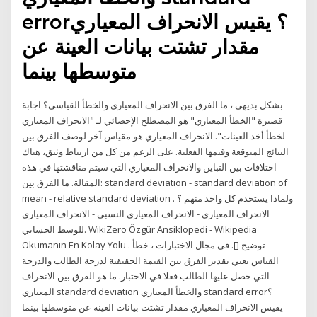
error؟ يقيس الانحراف المعياري
مقدار تشتت بيانات العينة عن
متوسطها بينما
بشكل بديهي ، ما الفرق بين الانحراف المعياري والخطأ القياسي؟ اجابة
قصيرة "الخطأ المعياري" هو المصطلح الإحصائي لـ "الانحراف المعياري
لخطأ أخذ العينات". الانحراف المعياري هو مقياس آخر لوصف الفرق بين
النتائج المتوقعة وقيمها الفعلية. على الرغم من كل من ارتباط وثيق، هناك
اختلافات بين التباين والانحراف المعياري التي سيتم مناقشتها في هذه
المقالة. ما الفرق بين: standard deviation - standard deviation of
mean - relative standard deviation . ولماذا يستخدم كل واحد منهم ؟
الانحراف المعياري - الانحراف المعياري النسبي - الانحراف المعياري
للوسط الحسابي. WikiZero Özgür Ansiklopedi - Wikipedia
Okumanın En Kolay Yolu . توضيح []. في مجال الاختبارات ، خطأ
القياس يعني تقدير الفرق بين القيمة الحقيقية لدرجة الطالب والدرجة
التي حصل عليها الطالب فعلا في الاختبار. ما هو الفرق بين الانحراف
المعياري standard deviation والخطأ المعياري standard error؟
يقيس الانحراف المعياري مقدار تشتت بيانات العينة عن متوسطها بينما