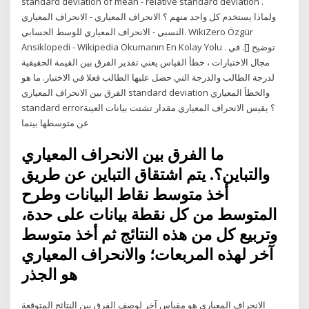
standard deviation of mean - relative standard deviation .
ولماذا يستخدم كل واحد منهم ؟ الانحراف المعياري - الانحراف المعياري
النسبي - الانحراف المعياري للوسط الحسابي. WikiZero Özgür
Ansiklopedi - Wikipedia Okumanın En Kolay Yolu . توضيح []. في
مجال الاختبارات ، خطأ القياس يعني تقدير الفرق بين القيمة الحقيقية
لدرجة الطالب والدرجة التي حصل عليها الطالب فعلا في الاختبار. ما هو
الفرق بين الانحراف المعياري standard deviation والخطأ المعياري
standard error؟ يقيس الانحراف المعياري مقدار تشتت بيانات العينة
عن متوسطها بينما
ما الفرق بين الانحراف المعياري
والتباين؟. يتم اشتقاق التباين عن طريق
أخذ متوسط نقاط البيانات وطرح
المتوسط من كل نقطة بيانات على حدة،
وتربيع كل من هذه النتائج ثم أخذ متوسط
آخر لهذه المربعات؛ والانحراف المعياري
هو الجذر
الانحراف المعياري هو مقياس آخر لوصف الفرق بين النتائج المتوقعة