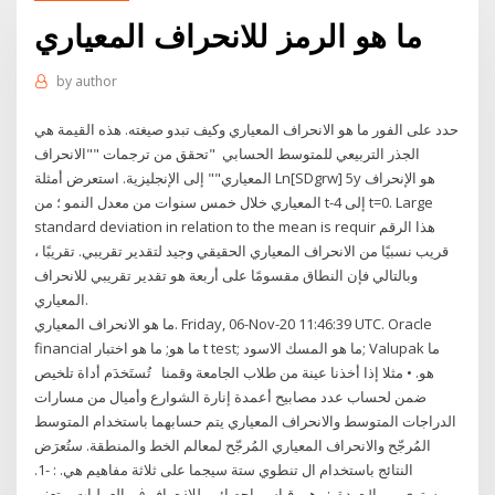
ما هو الرمز للانحراف المعياري
by
author
حدد على الفور ما هو الانحراف المعياري وكيف تبدو صيغته. هذه القيمة هي
الجذر التربيعي للمتوسط ​​الحسابي "تحقق من ترجمات ""الانحراف
المعياري"" إلى الإنجليزية. استعرض أمثلة Ln[SDgrw] 5y هو الإنحراف
المعياري خلال خمس سنوات من معدل النمو ؛ من t-4 إلى t=0. Large
standard deviation in relation to the mean is requir هذا الرقم
قريب نسبيًا من الانحراف المعياري الحقيقي وجيد لتقدير تقريبي. تقريبًا ،
وبالتالي فإن النطاق مقسومًا على أربعة هو تقدير تقريبي للانحراف
المعياري.
ما هو الانحراف المعياري. Friday, 06-Nov-20 11:46:39 UTC. Oracle
financial ما هو; ما هو اختبار t test; ما هو المسك الاسود; Valupak ما
هو. • مثلا إذا أخذنا عينة من طلاب الجامعة وقمنا تُستَخدَم أداة تلخيص
ضمن لحساب عدد مصابيح أعمدة إنارة الشوارع وأميال من مسارات
الدراجات المتوسط والانحراف المعياري يتم حسابهما باستخدام المتوسط
المُرجّح والانحراف المعياري المُرجّح لمعالم الخط والمنطقة. ستُعرَض
النتائج باستخدام ال ﺗﻨﻄﻮي ﺳﺘﺔ ﺳﻴﺠﻤﺎ ﻋﻠﻰ ﺛﻼﺛﺔ ﻣﻔﺎﻫﻴﻢ ﻫﻲ. : -1.
ﻣﺴﺘﻮى ﻣﻦ اﳉﻮدة. : وﻫﻲ ﻗﻴﺎس. إﺣﺼﺎﺋﻲ. ﻟﻼﳓﺮاف ﰲ اﻟﻌﻤﻠﻴﺎت. وﺗﻌﲏ،.