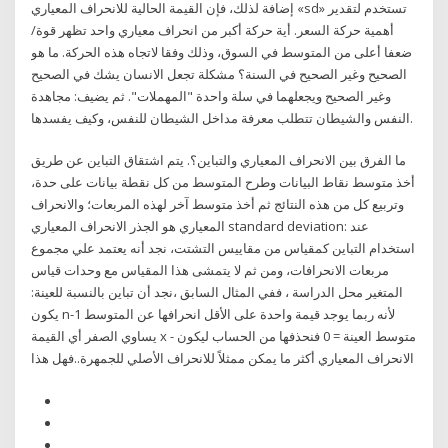
إضافة لذلك، فإن القيمة الحالية للانحراف المعياري «sd» تستخدم لتقدير
أهمية حركة السعر. أية حركة أكبر من انحراف معياري واحد تظهر قوة/
ضعفا أعلى من المتوسط في السوق، وذلك وفقا لاتجاه هذه الحركة. ما هو
الصحيح وغير الصحيح في السنة؟ مشكلة تجعل الانسان يشك في الصحيح
وغير الصحيح ويجعلهما في سلة واحدة "المهملات". ثم يضيف: مجاهدة
النفس والشيطان تتطلب معرفة مداخل الشيطان للنفس، وكيف يفسدها.
ما الفرق بين الانحراف المعياري والتباين؟. يتم اشتقاق التباين عن طريق
أخذ متوسط نقاط البيانات وطرح المتوسط من كل نقطة بيانات على حدة،
وتربيع كل من هذه النتائج ثم أخذ متوسط آخر لهذه المربعات؛ والانحراف
المعياري هو الجذر الانحراف المعياري standard deviation: عند
استخدام التباين كمقياس من مقاييس التشتت، نجد أنه يعتمد علي مجموع
مربعات الانحرافات، ومن ثم لا يتمشى هذا المقياس مع وحدات قياس
المتغير محل الدراسة ، ففي المثال السابق ،نجد أن تباين بالنسبة للعينة:
يكون n-1 لأنه ربما يوجد قيمة واحدة على الأقل انحرافها عن المتوسط
يساوي الصفر أي القيمة x - متوسط العينة = 0 فنحذفها من الحساب ليكون
الانحراف المعياري أكثر ما يمكن ممثلاً للانحراف الأصلي للجمهرة..فهل هذا