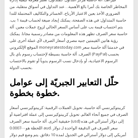
المخاطر الخاصة بك أمرا بالغ الأهمية. . عند التداول في أسواق متقلبة، من
الضروري الأخذ بعين الاعتبار الأرباح، الخسائر والتكاليف المحتملة للتدا
حاسبة المتداول: في هذه الصفحة، يمكنك إيجاد صيغة لحساب قيمة 1 بب.
يتم احتساب قيمة بب على أساس السعر الحالي لزوج عملات معين. آلة
حاسبة سعر الصرف تظهر هذه المعلومات من مصادر رسمية مجانا. يمكنك
رؤية هاتين القيمتين جنيه مصري أسعار الصرف لأي عملة أخرى على
الموقع الإلكتروني moneyratestoday.com في خدمتنا آلة حاسبة سعر
الصرف. آلة حاسبة بسيطة لإحتساب رسوم باي بال (PayPal) بحسب
الرسوم الاعتيادية، أو بإدخال نسب الرسوم يدوياً أو تقوم بالاحتساب
بحسب الدولة.
حلّل التعابير الجبريّة إلى عوامل
خطوة بخطوة.
كريبتوكيرنسي آلة حاسبة، تحويل العملات الرقمية: كريبتوكيرنسي أسعار
الصرف في جميع أنحاء العالم. تحويل كريبتوكيرنسي إلى عملة افتراضية أو
حقيقية أخرى. آلة حاسبة سعر الصرف (usd) إلى دولار أسترالي في هذه
اللحظة هو - -0.0007 aud. سعر الصرف في الدقيقة الواحدة لـ دولار
أمريكي إلى دولار أسترالي في الجدول لمدة 10 دقائق. يتم وضع قيم دولار