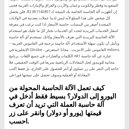
السعودية وقطر والكويت وعمان والأردن والعراق والإمارات العربية فحتى
إن أظهرت آلة الحاسبة الخاصة بك النتيجة كـ 2.857142857$، فلن يحصل
كل شخص على هذا المبلغ لأنه ليس لدينا عملات معدنية في الولايات
المتحدة أصغر من البنسات. حاسبة الأسعار اذا كنت ترغب في معرفة
اسعار الخدمات البريدية لتحدد أي الخدمات تختار كل ما عليك هو استخدام
الآلة الحاسبة البريدية التي تعرف بالأسعار وكانك تستخدم أي آلة حاسبة
ونأمل أن تكون سهلة الأستخدام. آلَة حاسِبة ترجمة في القاموس العربية --
الإنجليزية في Glosbe ، القاموس على الانترنت ، مجانا. استعرض milions
الكلمات والعبارات في جميع اللغات. برنامج Alt1 عبارة عن آلة حاسبة
مجانية للويندوز لحل المعادلات الرياضية سريعا في الوقت الحقيقي، فلا
حاجة إلى النقر على زر تساوي أو أنتر للحصول على الخارج، بل فقط أكتب
المعادلة أو العملية وسوف تحصل على نتيجتها فورا في
كيف تعمل الآلة الحاسبة المحولة من
اليورو إلى الدولار؟ بسيط فقط أدخل في
آلة حاسبة العملة التي تريد أن تعرف
قيمتها (يورو أو دولار) وانقر على زر
احسب.