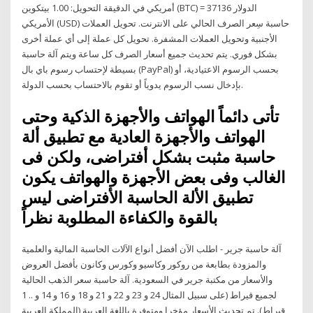
أمريكي في الدقيقة التحويل: 1.00 بيتكوين (BTC) = 37136 الدولار
الأمريكي (USD) حاسبة سِعر الصرف الحالي على الانترنت. تحويل العملات
الأجنبية وتحويل العملات المشفرة. تحويل كل عملة إلى أي عملة أخرى
بشكل فوري. يتم تحديث جميع أسعار الصرف كل ساعة ويتم آلة حاسبة
بسيطة لإحتساب رسوم باي بال (PayPal) بحسب الرسوم الاعتيادية، أو
بإدخال نسب الرسوم يدوياً أو تقوم بالاحتساب بحسب الدولة.
تأتى دائماً الهواتف والأجهزة الذكية وحتى
الهواتف والأجهزة العادية مع تطبيق ألة
حاسبة مثبت بشكل أفتراضى، ولكن فى
الغالب وفى بعض الأجهزة والهواتف يكون
تطبيق الألة الحاسبة الأفتراضى ليس
بالقوة والكفاءة المطلوبة نظراً
آلة حاسبة جرير - اطلب الآن أفضل أنواع الآلات الحاسبة المالية والعلمية
والمزودة بطابعة من روكور وكاسيو وكورس وكانون بأفضل العروض
والأسعار من مكتبة جرير في السعودية. آلة حاسبة سعر الذهب الحالية
لجميع قيراط (على سبيل المثال 24 و 23 و 22 و 21 و 18 و 16 و 14 و .. 1
قيراط). تم تحديث الأسعار مؤخرا ومتوفرة باللغة العربية (المملكة العربية