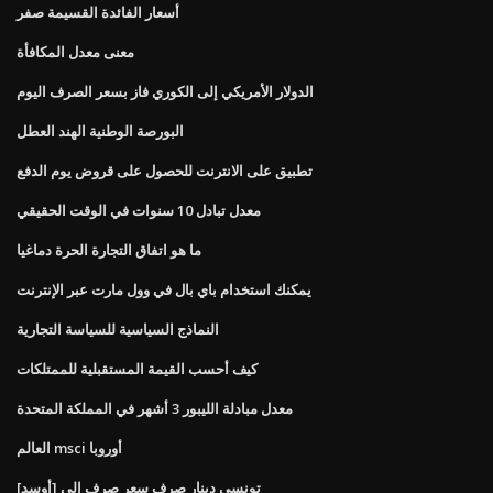
أسعار الفائدة القسيمة صفر
معنى معدل المكافأة
الدولار الأمريكي إلى الكوري فاز بسعر الصرف اليوم
البورصة الوطنية الهند العطل
تطبيق على الانترنت للحصول على قروض يوم الدفع
معدل تبادل 10 سنوات في الوقت الحقيقي
ما هو اتفاق التجارة الحرة دماغيا
يمكنك استخدام باي بال في وول مارت عبر الإنترنت
النماذج السياسية للسياسة التجارية
كيف أحسب القيمة المستقبلية للممتلكات
معدل مبادلة الليبور 3 أشهر في المملكة المتحدة
العالم msci أوروبا
تونسي دينار صرف سعر صرف إلى [أوسد]