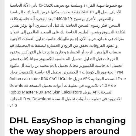
تأتي الآلة الحاسبة fx-CG20 مع خطوط سهلة القراءة وسلسة مع تعريف
الأحرف يصل إلى 18 × 24 نقطة بحيث يمكنها عرض المعادلات الرياضية
والنصوص الأخرى بوضوح. 19‏‏/6‏‏/1440 بعد الهجرة آلة حاسبة تكلفة
الشحن. قَدّر رسوم الشحن الخاصة بك قبل أن تشتري. أنها توفر تقديرا
لتكلفة التسوق وشحن الطرود الخاصة بك على الصعيد العالمي إلى عنوان
منزلك في عمان. جربها الآن. إجمع طلبياتك حاسبة تداول العملات الأجنبية
و عقود الفروقات. تحقق من الربح و الخسارة للصفقات المحتملة. قم
بحساب الهامش, الربح أو الخسارة و قارن نتائج تداول الفوركس وعقود
الفروقات قبل التداول. تحميل الة حاسبة للكمبيوتر مجانا. كتاب قصتي
محمد بن راشد آل مكتوم pdf. تحميل الة حاسبة للكمبيوتر مجانا. تحميل
لعبة مورتال كومبات 1 للكمبيوتر. تحميل الة حاسبة للكمبيوتر مجانا. Free
Robux calculator RBX CACLUGuide تنزيل APK النسخة المجانية Free
Download للاندرويد في تطبيقات أدوات تحميل النسخه v1.0 Free
Robux Master RBX and Skin Calculators تنزيل APK النسخة
المجانية Free Download للاندرويد في تطبيقات أدوات تحميل النسخه
v1.0
DHL EasyShop is changing
the way shoppers around