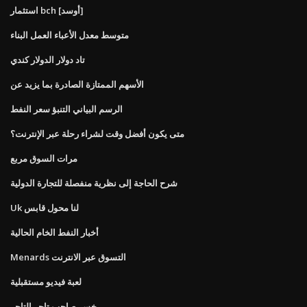
استثمار bch [أوسد]
متوسط ​​معدل الأعباء العمل البناء
تاد دولار الدولار كندي
الأسهم الممتازة الصادرة بما يزيد عن
الرسم البياني التنبؤ سعر النفط
متى يكون أفضل وقت لشراء رحلة عبر الإنترنت؟
مرات السوق مربع
شرح الحاجة إلى نظرية منفصلة للتجارة الدولية
Uk لنا محول قابس
أخبار النفط الخام الحالية
Menards التسوق عبر الانترنت
لعبة فيديو مستقبلية
خسر صاحب تاجر التاجر