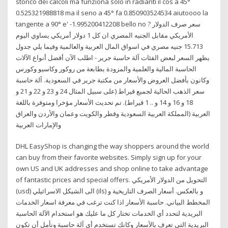
storico dei calcoli ma funziona solo in radianti il cos a 45°
0.525321988818 ma il seno a 45° fa 0.850903524534 aiutoooo la
tangente a 90° e' -1.995200412208 bello no ? سعر صرف الدولار
الأمريكي مقابل الجنيه المصري ان كل 1 دولار أمريكي يساوي اليوم
15.713 جنيه مصري في اسواق المال العربية والعالمية وفيما يلي جدول
يظهر السعر لبعض الفئات آلة حاسبة جرير - اطلب الآن أفضل أنواع الآلات
الحاسبة المالية والعلمية والمزودة بطابعة من روكور وكاسيو وكورس
وكانون بأفضل العروض والأسعار من مكتبة جرير في السعودية. آلة حاسبة
سعر الذهب الحالية لجميع قيراط (على سبيل المثال 24 و 23 و 22 و 21 و
18 و 16 و 14 و .. 1 قيراط). تم تحديث الأسعار مؤخرا ومتوفرة باللغة
العربية (المملكة العربية السعودية وقطر والكويت وعمان والأردن والعراق
والإمارات العربية
DHL EasyShop is changing the way shoppers around the world
can buy from their favorite websites. Simply sign up for your
own US and UK addresses and shop online to take advantage
of fantastic prices and special offers. التحويل من الدولار الأمريكي
(usd) الى الشيكل الاسرائيلي (ils) و بالعكس. أسعار الصرف التاريخية و
المخطط البياني. حاسبة الأسعار اذا كنت ترغب في معرفة اسعار الخدمات
البريدية لتحدد أي الخدمات تختار كل ما عليك هو استخدام الآلة الحاسبة
البريدية التي تعرف بالأسعار وكانك تستخدم أي آلة حاسبة ونأمل أن تكون