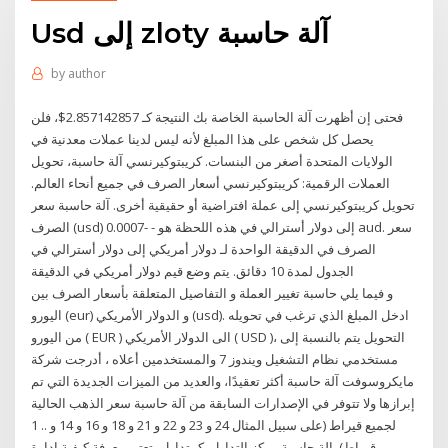
Usd إلى zloty آلة حاسبة
by
author
فحتى إن أظهرت آلة الحاسبة الخاصة بك النتيجة كـ 2.857142857$، فلن
يحصل كل شخص على هذا المبلغ لأنه ليس لدينا عملات معدنية في
الولايات المتحدة أصغر من البنسات. كريبتوكيرنسي آلة حاسبة، تحويل
العملات الرقمية: كريبتوكيرنسي أسعار الصرف في جميع أنحاء العالم.
تحويل كريبتوكيرنسي إلى عملة افتراضية أو حقيقية أخرى. آلة حاسبة سعر
الصرف (usd) إلى دولار أسترالي في هذه اللحظة هو - -0.0007 aud. سعر
الصرف في الدقيقة الواحدة لـ دولار أمريكي إلى دولار أسترالي في
الجدول لمدة 10 دقائق. يتم وضع قيم دولار أمريكي في الدقيقة
و فيما يلي حاسبة تغيير العملة و التفاصيل المتعلقة بأسعار الصرف بين
اليورو (eur) و الدولار الأمريكي (usd). ادخل المبلغ الذي ترغب في تحويله
من اليورو ( EUR ) الى الدولار الأمريكي ( USD )، التحويل يتم بالنسبة إلى
مستخدمي نظام التشغيل ويندوز 7 والمستخدمين أعلاه ، أدرجت شركة
مايكروسوفت آلة حاسبة أكثر تعقيدًا، والعديد من الميزات الجديدة التي تم
إبرازها ولا تتوفر في الإصدارات السابقة من آلة حاسبة سعر الذهب الحالية
لجميع قيراط (على سبيل المثال 24 و 23 و 22 و 21 و 18 و 16 و 14 و .. 1
قيراط). الة حاسبة مركز التداول. كمتداول، تعتبر معرفة كيفية إدارة