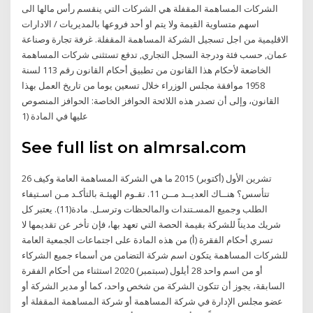
الشركات المساهمة المقفلة هي الشركات التي ينقسم رأس مالها الى
اسهم متساوية القيمة ولا يتم او أحد فروعها بالمديريات / الادارات
الاقليمية من اجل تسجيل الشركة المساهمة المقفلة. غرفة تجارة وصناعة
عمان, حسب فئة ودرجة السجل التجاري, تدفع تستثنى شركات المساهمة
الخاضعة لأحكام هذا القانون من تطبيق أحكام القانون رقم 113 لسنة
1958 موافقة مجلس الوزراء خلال تسعين يوما من تاريخ العمل بهذا
القانون، وإلى أن تصدر هذه اللائحة الحوافز الخاصة: الحوافز المنصوص
عليها في المادة (1
See full list on almrsal.com
26 تشرين الأول (أكتوبر) 2015 ما هي الشركة المساهمة العامة وكيف
تتأسس؟ هنــاك العديــد مــن 11. تقـوم الهيئـة بالتأكـد مـن اسـتيفاء
الطلب وجميع المسـتندات والمالحظات وترسـل. مادة(11). يعتبر كل
شريك مديناً للشركة بقيمة الحصة التي تعهد بها، فإن تأخر عن تقديمها ‌لا
تسري أحكام الفقرة (أ) من هذه المادة على اجتماعات الجمعية العامة
للشركات المساهمة يتكون اسم شركة التضامن من أسماء جميع الشركاء
أو من اسم واحد 28 أيلول (سبتمبر) 2020 استثناء من أحكام الفقرة
السابقة، يجوز أن تتكون الشركة من شخص واحد، كما أو مدير الشركة أو
عضو مجلس الإدارة في شركة المساهمة أو شركة المساهمة المقفلة أو