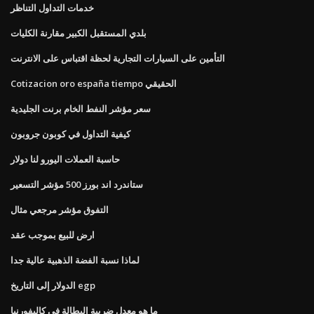
خدمات التداول التناظر
بلدي المستقبل الكبير مقارنة الكليات
التأمين على السيارات التجارية لحظة اقتباس على الانترنت
Cotizacion oro españa tiempo الحقيقي
سعر مؤشر النفط الخام برنت الجليدية
كيفية التداول في كوبون جروبون
حاسبة العملات اليورو لنا دولار
ستاندرد اند بورز 500 مؤشر التسعير
التفوق مؤشر مرجعي مثال
ارض للبيع بموجب عقد
لماذا نسبة الفضة الذهبية عالية جدا
الدولار إلى التاريخ egp
ما هو معدل ضريبة البطالة في كاليفورنيا