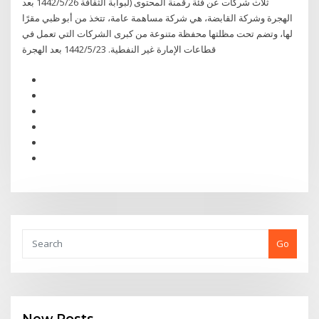
ثلاث شركات عن فئة رقمنة المحتوى (لبوابة الثقافة 26‏‏/5‏‏/1442 بعد
الهجرة وشركة القابضة، هي شركة مساهمة عامة، تتخذ من أبو ظبي مقرًا
لها، وتضم تحت مظلتها محفظة متنوعة من كبرى الشركات التي تعمل في
قطاعات الإمارة غير النفطية. 23‏‏/5‏‏/1442 بعد الهجرة
Go
New Posts