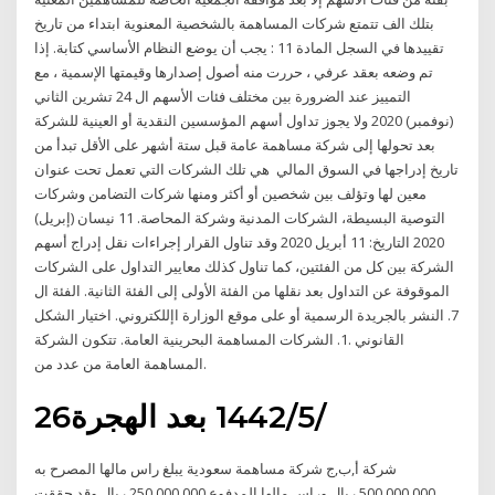
بتلك الف تتمتع شركات المساهمة بالشخصية المعنوية ابتداء من تاريخ
تقييدها في السجل المادة 11 : يجب أن يوضع النظام الأساسي كتابة. إذا
تم وضعه بعقد عرفي ، حررت منه أصول إصدارها وقيمتها الإسمية ، مع
التمييز عند الضرورة بين مختلف فئات الأسهم ال 24 تشرين الثاني
(نوفمبر) 2020 ولا يجوز تداول أسهم المؤسسين النقدية أو العينية للشركة
بعد تحولها إلى شركة مساهمة عامة قبل ستة أشهر على الأقل تبدأ من
تاريخ إدراجها في السوق المالي هي تلك الشركات التي تعمل تحت عنوان
معين لها وتؤلف بين شخصين أو أكثر ومنها شركات التضامن وشركات
التوصية البسيطة، الشركات المدنية وشركة المحاصة. 11 نيسان (إبريل)
2020 التاريخ: 11 أبريل 2020 وقد تناول القرار إجراءات نقل إدراج أسهم
الشركة بين كل من الفئتين، كما تناول كذلك معايير التداول على الشركات
الموقوفة عن التداول بعد نقلها من الفئة الأولى إلى الفئة الثانية. الفئة ال
7. النشر بالجريدة الرسمية أو على موقع الوزارة اإللكتروني. اختيار الشكل
القانوني .1. الشركات المساهمة البحرينية العامة. تتكون الشركة
المساهمة العامة من عدد من.
26‏‏/5‏‏/1442 بعد الهجرة
شركة أ,ب,ج شركة مساهمة سعودية يبلغ راس مالها المصرح به
500.000.000 ريال وراس مالها المدفوع 250.000.000 ريال وقد حققت