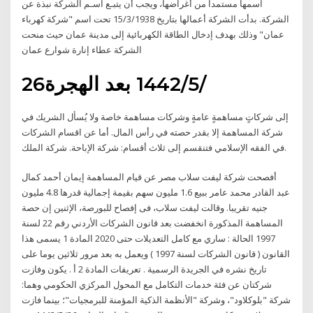
اسمها مستمداً من أغراضها، ويجب أن يتبـع اسـم الشركة نبذة عن
الشركة. بدأت الشركة أعمالها بتاريخ 15/3/1938 تحت اسم "شركة كهرباء
عمان" وذلك بهدف إدخال الطاقة الكهربائية إلى مدينة عمان حيث منحت
الشركة عطاء إنارة شوارع عمان
26‏‏/5‏‏/1442 بعد الهجرة
إلى شركاتٍ مساهمةٍ عامةٍ وشركات مساهمة خاصة ولا يُسأل الشريك في
شركة المساهمة إلا بقدر حصته في رأس المال. أما عن اقسام الشركات
في الفقه الإسلامي فتنقسم إلى ثلاث أقسام: شركة الإباحة. شركة الملك.
أفصحت شركة ليفت سلاب مصر عن قيام المساهمة إيمان أحمد كمال
عبد القادر محمد عامر ببيع 1.6 مليون سهم بقيمة إجمالية قدرها 4.8 مليون
جنيه تقريبا. وقالت ليفت سلاب، فى إفصاح للبورصة، الإثنين إن حصة
المساهمة المذكورة انخفضت بعد قانون الشركات الأردني رقم 22 لسنة
1997 الحالة : ساري مع كامل التعديلات حتى 2020 المادة 1 يسمى هذا
القانون ( قانون الشركات لسنة 1997 ) ويعمل به بعد مرور ثلاثين يوما على
تاريخ نشره في الجريدة الرسمية . تعريفات المادة 2 أ . يكون وفازت
شركتان عن فئة خدمات التكامل مع المحول المركزي الحكومي وهما:
شركة "بلوكلاود"، وشركة "الأنظمة الذكية المؤمنة للبرمجيات"؛ بينما فازت