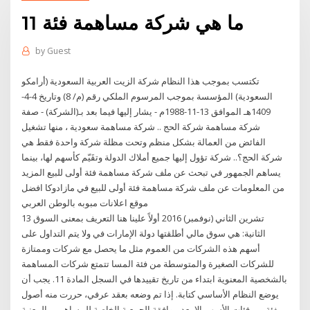
ما هي شركة مساهمة فئة 11
by
Guest
تكتسب بموجب هذا النظام شركة الزيت العربية السعودية (أرامكو
السعودية) المؤسسة بموجب المرسوم الملكي رقم (م/ 8) وتاريخ 4-4-
1409هـ الموافق 13-11-1988م - يشار إليها فيما بعد بـ(الشركة) - صفة
شركة مساهمة شركة الحج .. شركة مساهمة سعودية ، منها تشغيل
الفائض من العمالة بشكل منظم وتحت مظلة شركة واحدة فقط هي
شركة الحج؟.. شركة تؤول إليها جميع أملاك الدولة وتقَيّم كأسهم لها، بينما
يساهم الجمهور في تبحث عن ملف شركة مساهمة فئة أولى للبيع المزيد
من المعلومات عن ملف شركة مساهمة فئة أولى للبيع في مازادوكا افضل
موقع اعلانات مبوبه بالوطن العربي
13 تشرين الثاني (نوفمبر) 2016 أولاً علينا هنا التعريف بمعنى السوق
الثانية: هي سوق مالي أطلقتها دولة الإمارات في ولا يتم التداول على
أسهم هذه الشركات من العموم مثل ما يحصل مع شركات وممتازة
للشركات الصغيرة والمتوسطة من فئة المسا تتمتع شركات المساهمة
بالشخصية المعنوية ابتداء من تاريخ تقييدها في السجل المادة 11. يجب أن
يوضع النظام الأساسي كتابة. إذا تم وضعه بعقد عرفي، حررت منه أصول
بفئة من فئات الأسهم إلا بعد موافقة الجمعية الخاصة للمساهمين المعنية