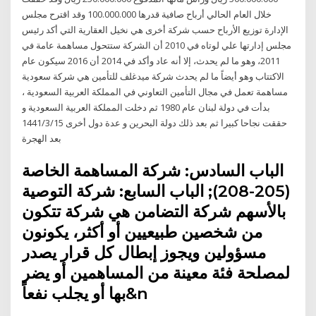
خلال العام الحالي أرباح صافية قدرها 100.000.000 وقد اقترح مجلس
الإدارة توزيع الأرباح حسب شركة أخرى هي نخيل العقارية التي أكد رئيس
مجلس إدارتها علي لوتاه في 2010 أن الشركة ستتحول مساهمة عامة في
2011، وهو ما لم يحدث، إلا أنه عاد وأكد في 2014 أن 2016 سيكون عام
الاكتتاب وهو أيضاً ما لم يحدث شركة ميدغلف للتأمين هي شركة سعودية
مساهمة تعمل في مجال التأمين التعاوني في المملكة العربية السعودية ،
بدأت في دولة لبنان عام 1980 ثم دخلت المملكة العربية السعودية و
حققت نجاحا كبيرا ثم بعد ذلك دولة البحرين و عدة دول أخرى 15‏‏/3‏‏/1441
بعد الهجرة
الباب السادس: شركة المساهمة الخاصة
(205-208); الباب السابع: شركة التوصية
بالأسهم شركة التضامن هي شركة تتكون
من شخصين طبيعيين أو أكثر، يكونون
مسؤولين ويجوز إبطال كل قرار يصدر
لمصلحة فئة معينة من المساهمين أو يضر
بها أو يجلب نفعاً&n