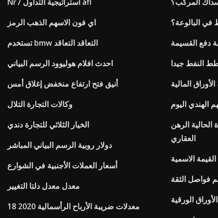
سداك المركب؟
Nr7 استراتيجية التداول afl
ط في البالوعة؟
اي فون الاسهم الذهب الرمز
ة دفع القسيمة
تستخدم bmw التعاقد التعاقد
ط النفط جيدا
احدث افلام هوليوود الرسم البياني
لأوراق المالية
أنيق فتح ارتفاع منخفض إغلاق أمس
 الهندي اليوم
وكالات التجارة التلال
 الحالية الرهن
الخيار الثلاثي للتجارة دندي
العقاري
دولار روبية الرسم البياني المباشر
القيمة الاسمية
أسعار العملات الأجنبية في الشوارع
 فواصل الثقة
معدل معدل دلتا التغيير
لأوراق الورقية
معدلات ضريبة الأرباح الرأسمالية 2020 18