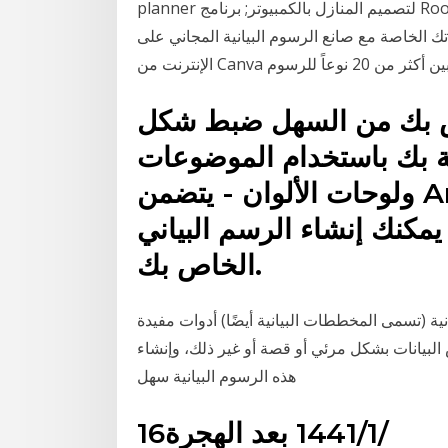
planner لتصميم المنازل بالكمبيوتر; برنامج Room style 3D Home planner; أداة تصميم المنازل من ايكيا
 الخاصة مع صانع الرسوم البيانية المجاني على
اص بك من السهل ضبط شكل
صة بك باستخدام الموضوعات
ولوحات الألوان - يتضمن AnyChart مجموعة من
مكنك إنشاء الرسم البياني
الخاص بك.
ية (تسمى المخططات البيانية أيضًا) أدوات مفيدة
لبيانات بشكل مرئي أو قصة أو غير ذلك، وإنشاء
هذه الرسوم البيانية سهل
16‏‏/1‏‏/1441 بعد الهجرة