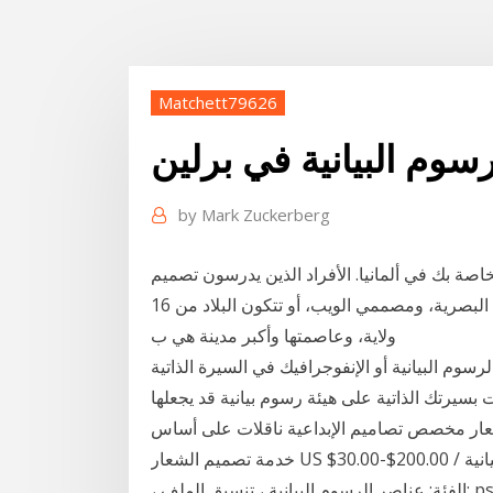
Matchett79626
سوم البيانية في برلين
by
Mark Zuckerberg
اصة بك في ألمانيا. الأفراد الذين يدرسون تصميم
الرسوم البيانية قد تكون قادرة على العمل كما مصممي البصرية، ومصممي الويب، أو تتكون البلاد من 16
ولاية، وعاصمتها وأكبر مدينة هي ب
سوم البيانية أو الإنفوجرافيك في السيرة الذاتية
بسيرتك الذاتية على هيئة رسوم بيانية قد يجعلها
ة شعار مخصص تصاميم الإبداعية ناقلات على أساس
خدمة تصميم الشعار US $30.00-$200.00 / قطعة مجانا عناصر الرسوم البيانية psdنزيل صممه: 蒙捷传媒
، الفئة: عناصر الرسوم البيانية ، تنسيق الملف: psd ، حجم الملف: 1.01m ، وقت التحميل: 2018-11-22