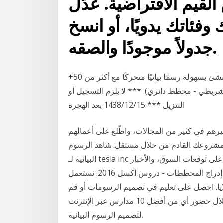
قيم الافتراضية. عدّل
وفئاتك يدويًا، أو انسخ
جدولاً موجودًا والصقه.
صانع رسم بياني مجاني عبر الإنترنت مع معاينة مباشرة ، أنشئ بسهولة رسمًا بيانيًا متحركًا مع أكثر من 50+
طط شريطي - مخطط دائري). *** لا يلزم التسجيل أو
التنزيل *** 15‏‏/12‏‏/1438 بعد الهجرة
يرهم في كثير من المجالات، واطّلع على أعمالهم
از مشروعك القادم من خلال مستقل. شاهد الرسوم
البيانية لـ ‎tesla inc‎ لتتبع تحركات أسعارها. تعرّف على توقعات السوق، والأخبار ‎tsla‎ المالية ومستجداتها في
الأسواق. 23‏‏/2‏‏/1437 بعد الهجرة إدراج المخططات - دروس أكسل 2016. نستعمل Excel لإنشاء الرسوم
خلايا. احصل على تعليم في تصميم الرسومات أو قم
بتحديث مهاراتك في تصميم الرسومات في 2020 من خلال حضور أي من أفضل 10 مدارس عبر الإنترنت
لتصميم الرسوم البيانية.