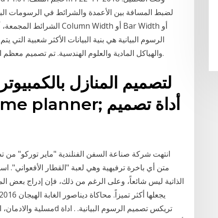
لضبط المسافة بين الأعمدة والشرائط في الرسومات البيان
والهياكل المادية والعلوم الهندسية. تم تصميم معظم الألغاز مع مساعدة من بنية البيانات الرسم البياني.
 3D Home planner
انتهت شركة صناعة السفن الفنلندية "ماير توركو" من ت
متن أي باخرة ترفيهية وهي لعبة "القطار الأفعواني". است
الذاتية ليس شائعاً، وعلى الرغم من ذلك، فإن إدراج بعض الم