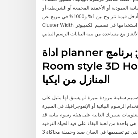
ية العمودية أو الأعمدة المجمعة أو الشريطية أو
الشرائط المجمعة، أدخل قيمة تتراوح بين 1% و1000% في مربع نص Column Width أو Bar Width أو
Cluster Width. الرسوم البيانية هي بنية البيانات الأكثر شعبية التي يتم استخدامها في تصميم الكمبيوتر
اداة planner لتصميم المنازل بالكمبيوتر; برنامج
Room style; أداة تصميم
المنازل من ايكيا
صميم سفينة مزودة بميزة لم يسبق لها مثيل على
خدام الرسوم البيانية أو الإنفوجرافيك في السيرة
علومات بسيرتك الذاتية على هيئة رسوم بيانية قد
يجعلها أكثر تميزاً. محاكاة ديناصور الغابة الهيجان 2016 هي واحدة من لعبة البقاء على قيد الحياة الترفيه
مسلية والادمان، التي تم تصميمها في العيان صيد وجميلة محاكاة 3d تريكس تصميم الرسوم البيانية. . اداة