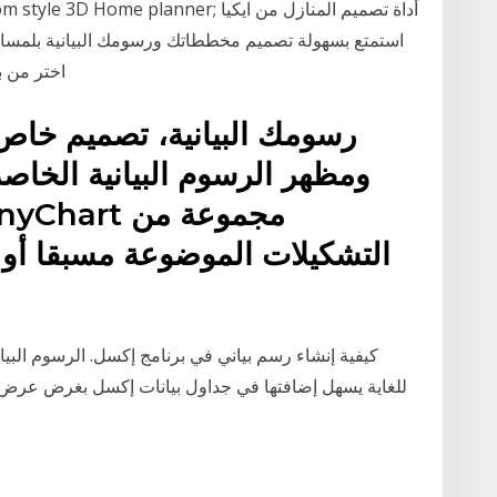
استمتع بسهولة تصميم مخططاتك ورسومك البيانية بلمساتك
الإنترنت من Canva اختر من بين أكثر من 20 نوعاً للرسوم
رسومك البيانية، تصميم خ
ومظهر الرسوم البيانية الخا
التشكيلات الموضوعة مسبقا أو ي
كيفية إنشاء رسم بياني في برنامج إكسل. الرسوم البيان
للغاية يسهل إضافتها في جداول بيانات إكسل بغرض عرض ا