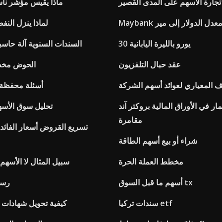
جارة الأسهم على المدى القصير
ماذا يقيس مؤشر نا
Mayban معدل الدولار إلى مير
لماذا ينزل النف
30 يورو بالليرة اليابانية
السندات السنوية آلة حاسب
عقد حبال التلفزيون
الحوض مخط
ف المعياري لعوائد أسهم الشركة
أسئلة محفظة ا
مار في الأوراق المالية بروكتر آند
تحليل سوق الأسهم
مقامرة
تسريع القروض أسعار الفائدة
شراء أو بيع أسهم الطاقة
مخطط العملة الحرة
سبيل المثال لا الأسهم 
أسهم ما قبل السوق tx
رسم
سندات تركيا etf
كيفية تحويل شهادات ا