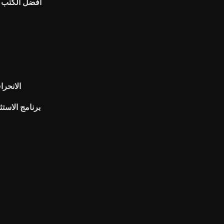
أفضل الكتب ت
k
الانحرا
برنامج الاستث