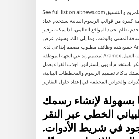
See full list on aitnews.com مع مجموعة إنشاء تصميم الشعار هذه، لديك عناصر جاهزة للمزيج و التنسيق
 كبيرة من قوالب الرسوم البيانية يستخدم عداد
نظام تحديد المواقع العالمي، لذا يمكنه توفير
ومسافة المشي والوقت، وما إلى ذلك. وسيتم عرض
جميع هذه وظائف مطلوب مصمم إبداعي لدى Aramex في دبي الإمارات العربية المتحدة المسمى الوظيفي:
مصمم إبداعي الجهة الموظفة: Aramex مدينة العمل: دبي دولة العمل: See full list on edarabia.com
ر باستخدام أدوبي إلستراتور. اجذب القراء بعمل
صتك بذكاء. تصميم الرسوم والمخططات البيانية،
الأدوات والخواص المختلفة في إعداد حلول التقارير
ا بسهولة لإنشاء رسمك
بياني الخطي عبر النقر
جود في شريط الأدوات.