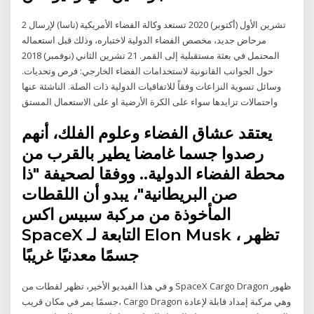
2 تشرين الأول (أكتوبر) 2020 تستعد وكالة الفضاء الأمريكية (ناسا) لإرسال
مرحاض جديد، مخصص الفضاء الدولية لاختباره، وذلك قبل استعماله
المحتمل في بعثة مستقبلية إلى القمر. 21 تشرين الثاني (نوفمبر) 2018
حول الجوانب القانونية لاستخدامات الفضاء الخارجي: فرص وتحديات.
وسائل تسوية النزاعات وفقاً للاتفاقيات الدولية ذات الصلة. الناشئة عنها
واحتمالات تزايدها سواء على الكرة الأرضية او على الاستعمال المستق
يعتقد عشاق الفضاء وعلوم الفلك، أنهم
رصدوا جسما غامضا يطير بالقرب من
محطة الفضاء الدولية.. ووفقا لصحيفة "ذا
صن البريطانية"، يبدو أن اللقطات
المأخوذة من مركبة سبيس اكس
SpaceX التابعة لـ Elon Musk ، تظهر
جسمًا معدنيًا غريبًا
و في هذا الفيديو الأخير، تظهر لقطات من SpaceX Cargo Dragon ظهور
جسمًا يمر في مكان قريب، Cargo Dragon وهي مركبة إمداد قابلة لإعادة