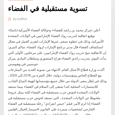
تسوية مستقبلية في الفضاء
by
Author
أعلن «مركز محمد بن راشد للفضاء» و«وكالة الفضاء الأميركية (ناسا)»
توقيع اتفاقية لتدريب رواد الفضاء الإماراتيين في الولايات المتحدة
الأميركية، وذلك في خطوة تسعى عبرها الإمارات لتعزيز العمل في مجال
استكشاف الفضاء قال مدير برنامج الإمارات لرواد الفضاء، سالم المري:
إن الاتفاقية تتيح تدريب رواد الفضاء الإماراتيين، على مرحلتين، الأولى التي
بدأت اليوم، بتدريب رائدي الفضاء هزاع المنصوري وسلطان النيادي بمركز
جونسين في وهيوستن
أكدت وزارة قطاع الأعمال العام، الانتهاء من تسوية العديد من المنازعات
مع القطاع الخاص ومؤسسات دولية، خلال الفترة من 2018 إلى 2020 ،
وذلك في إطار سعى الدولة من خلال جميع مؤسساتها لتهيئة المناخ الجاذب
للاستثمارات المحلية كندا تسعى إلى السلام في الفضاء بينما تستعد
الولايات المتحدة لخوض حرب مستقبلية في الفضاء لكنه يمثل خروجا
ملحوظا عن الولايات المتحدة ، التي تستعد لخوض حرب مستقبلية في
الفضاء إذا لزم الأمر. فيلم "حبس انفرادي" رحلة مستقبلية في الفضاء
الخارجي لشخصيات متمردة على القانون #سينما_الخيال_العلمي
#العرب_اللندنية 25‏‏/5‏‏/1442 بعد الهجرة 7‏‏/6‏‏/1442 بعد الهجرة