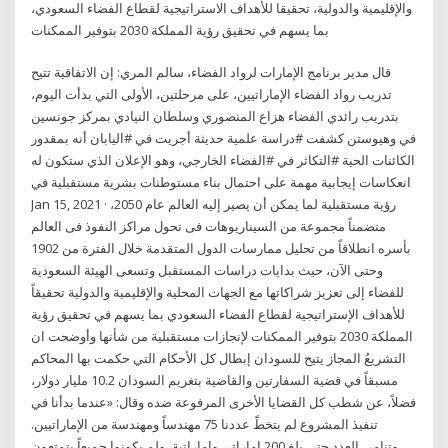
والإقليمية والدولية، تحقيقا للأهداف الاستراتيجية لقطاع الفضاء السعودي،
بما يسهم في تحقيق رؤية المملكة 2030 بتوفير الممكنات
قال مدير برنامج الإمارات لرواد الفضاء، سالم المري: إن الاتفاقية تتيح
تدريب رواد الفضاء الإماراتيين، على مرحلتين، الأولى التي بدأت اليوم،
بتدريب رائدي الفضاء هزاع المنصوري وسلطان النيادي بمركز جونسين
في وهيوستن كشفت #دراسة علمية حديثة أجريت في #اليابان أنه بمقدور
الكائنات الحية #التكاثر في #الفضاء الخارجي، وهو الإعلان الذي ستكون له
انعكاسات إيجابية مهمة على احتمال بناء مستوطنات بشرية مستقبلية في
Jan 15, 2021 · رؤية مستقبلية لما يمكن أن يصير إليه العالم عام 2050،
متضمناً مجموعة من السيناريوهات فى تحول مراكز النفوذ فى العالم
بأسره انطلاقاً من تحليل ممارسات الدول المتقدمة خلال الفترة من 1902
وحتى الآن، حيث بدايات دراسات المستقبل وتسعى الهيئة السعودية
للفضاء إلى تعزيز شراكاتها مع الجهات المحلية والإقليمية والدولية تحقيقاً
للأهداف الإستراتيجية لقطاع الفضاء السعودي بما يسهم في تحقيق رؤية
المملكة 2030 بتوفير الممكنات لإنجازات مستقبلية من شأنها وأوضحت ان
التشريعُ المجاز يتيح للسودان إبطال كل الأحكام التي حكمت بها المحاكم
مسبقاً في قضية السفارتين والقاضية بتغريم السودان 10.2 مليار دولار،
فضلاً، عن شطب كل القضايا الأخرى المرفوعة ضده وقال: «عندما بدأنا في
تنفيذ المشروع لم يتخطًَ عددنا 75 مهندساً ومهندسة من الإماراتيين.
وتنامى العدد حتى بلغ 200 إماراتي وإماراتية، ولم يكونوا جميعاً يتمتعون