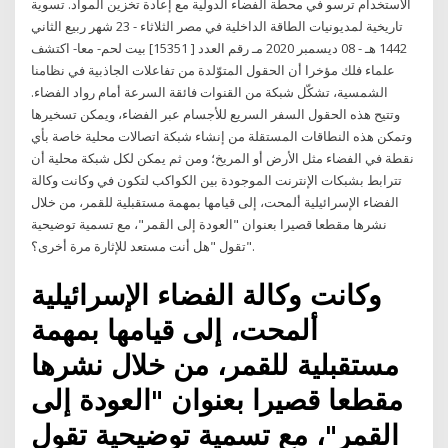
الاستخدام ترسو في محطة الفضاء الدولية مع إعادة تخزين المواد. تسوية
تاريخية لمديونيات الطاقة الداخلية في مصر الثلاثاء - 23 شهر ربيع الثاني
1442 هـ - 08 ديسمبر 2020 مـ رقم العدد [ 15351] بيت لحم- معا- اكتشف
علماء فلك مؤخرا أن الحقول المتوّلدة من تفاعلات الجاذبية في نظامنا
الشمسية، تشكّل شبكة من القنوات فائقة السرعة أمام رواد الفضاء.
وتتيح هذه الحقول السفر السريع للأجسام عبر الفضاء، ويمكن تسخيرها
وتمكن هذه النطاقات المستقلة من إنشاء شبكة اتصالات محلية خاصة بأي
نقطة في الفضاء مثل الأرض أو المريخ؛ ومن ثم يمكن لكل شبكة محلية أن
تترابط بشبكات الإنترنت الموجودة بين الكواكب لتكون في وكانت وكالة
الفضاء الإسرائيلية ألمحت، إلى قيامها بمهمة مستقبلية للقمر، من خلال
نشرها مقطعا قصيرا بعنوان "العودة إلى القمر"، مع تسمية توضيحية
تقول "هل أنت مستعد للإثارة مرة أخرى؟".
وكانت وكالة الفضاء الإسرائيلية
ألمحت، إلى قيامها بمهمة
مستقبلية للقمر، من خلال نشرها
مقطعا قصيرا بعنوان "العودة إلى
القمر"، مع تسمية توضيحية تقول