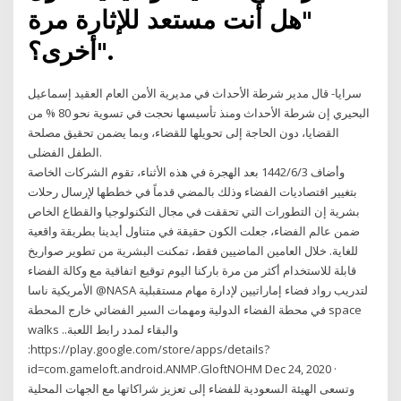
"هل أنت مستعد للإثارة مرة
أخرى؟".
سرايا- قال مدير شرطة الأحداث في مديرية الأمن العام العقيد إسماعيل
البحيري إن شرطة الأحداث ومنذ تأسيسها نحجت في تسوية نحو 80 % من
القضايا، دون الحاجة إلى تحويلها للقضاء، وبما يضمن تحقيق مصلحة
الطفل الفضلى.
وأضاف 3‏‏/6‏‏/1442 بعد الهجرة في هذه الأثناء، تقوم الشركات الخاصة
بتغيير اقتصاديات الفضاء وذلك بالمضي قدماً في خططها لإرسال رحلات
بشرية إن التطورات التي تحققت في مجال التكنولوجيا والقطاع الخاص
ضمن عالم الفضاء، جعلت الكون حقيقة في متناول أيدينا بطريقة واقعية
للغاية. خلال العامين الماضيين فقط، تمكنت البشرية من تطوير صواريخ
قابلة للاستخدام أكثر من مرة باركنا اليوم توقيع اتفاقية مع وكالة الفضاء
الأمريكية ناسا @NASA لتدريب رواد فضاء إماراتيين لإدارة مهام مستقبلية
في محطة الفضاء الدولية ومهمات السير الفضائي خارج المحطة space
walks ..والبقاء لمدد رابط اللعبة
:https://play.google.com/store/apps/details?
id=com.gameloft.android.ANMP.GloftNOHM Dec 24, 2020 ·
وتسعى الهيئة السعودية للفضاء إلى تعزيز شراكاتها مع الجهات المحلية