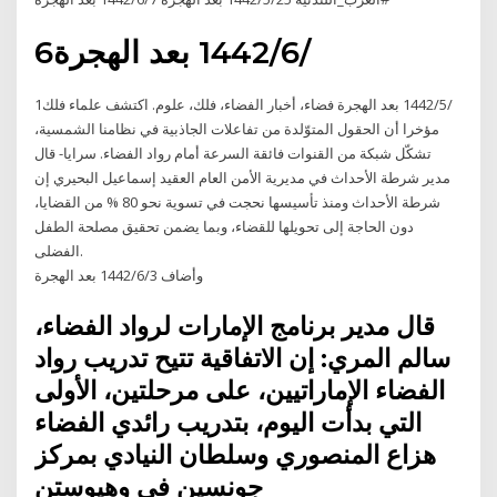
6‏‏/6‏‏/1442 بعد الهجرة
1‏‏/5‏‏/1442 بعد الهجرة فضاء، أخبار الفضاء، فلك، علوم. اكتشف علماء فلك
مؤخرا أن الحقول المتوّلدة من تفاعلات الجاذبية في نظامنا الشمسية،
تشكّل شبكة من القنوات فائقة السرعة أمام رواد الفضاء. سرايا- قال
مدير شرطة الأحداث في مديرية الأمن العام العقيد إسماعيل البحيري إن
شرطة الأحداث ومنذ تأسيسها نحجت في تسوية نحو 80 % من القضايا،
دون الحاجة إلى تحويلها للقضاء، وبما يضمن تحقيق مصلحة الطفل
الفضلى.
وأضاف 3‏‏/6‏‏/1442 بعد الهجرة
قال مدير برنامج الإمارات لرواد الفضاء،
سالم المري: إن الاتفاقية تتيح تدريب رواد
الفضاء الإماراتيين، على مرحلتين، الأولى
التي بدأت اليوم، بتدريب رائدي الفضاء
هزاع المنصوري وسلطان النيادي بمركز
جونسين في وهيوستن