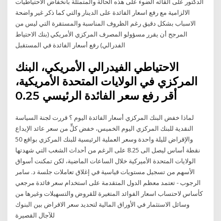
الدكتور على القائه الضوء على هذه الحالة والمتمثلة بانخفاض الاحتياطيات
الالزامية مع رفع اسعار الفائدة على الدينار والتي كما ذكر غير واضحة
الاسباب بشكل دقيق رغم الظروف المناسبة والمستقرة التي ليس من
المرجح أن يقرر مسؤولو المصرف المركزي الأمريكي (بنك الاحتياط
الفدرالي) رفع أسعار الفائدة في المستقبل
الاحتياطي الفيدرالي الأمريكي، البنك
المركزي في الولايات المتحدة الأمريكية،
أقر رفع سعر الفائدة الرئيسي 0.25
لماذا خفض البنك المركزي أسعار الفائدة اليوم ؟ قررت لجنة السياسة
النقدية للبنك المركزي اليوم الخميس، خفض كلٍّ من سعر عائد الإيداع
والإقراض لليلة واحدة وسعر العملية الرئيسية للبنك المركزي بواقع 50
نقطة أساس ليصل الى 8.25 على الرغم من أحداث الشغب التي شهدتها
الولايات المتحدة الأميركية خلال الساعات الماضية، لكن تمكنت أسواق
الأسهم من تسجيل مستويات قياسية في إغلاق تعاملات جلسة د. سامر
الرجوب - تعتمد معظم الدول المتقدمة على استخدام سعر فائدة مرجعي
كأساس لاحتساب اسعار الفوائد المتغيرة للقروض والتسهيلات وغيرها من
وسائل الاستثمار في الأوراق المالية لتحديد سعر الاقراض بين البنوك
للآجال القصيرة