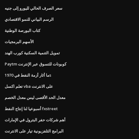
سعر الصرف الحالي لليورو إلى جنيه
الرسم البياني للنمو الاقتصادي
كتاب البورصة الوطنية
الأسهم البرمجيات
تمويل التنمية السكنية كورب الهند
Paytm كوبونات للتسوق عبر الإنترنت
ما أثار أزمة النفط في 1970s
تعلم اكسل vba على الانترنت
معدل الحد الأقصى ليس معدل الخصم
أسبوعيا لنا إنتاج النفط fxstreet
أهم شركات حفر البترول في الإمارات
البرامج التلفزيونية تيار على الانترنت