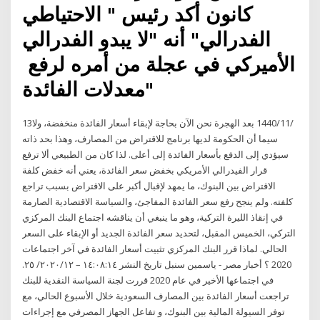
كانون أكد رئيس " ​الاحتياطي
الفدرالي​" أنه "لا يبدو الفدرالي
الأميركي في عجلة من أمره لرفع ​
معدلات الفائدة​"
13‏‏/11‏‏/1440 بعد الهجرة نحن الآن بحاجة لإبقاء أسعار الفائدة منخفضة، ولا
سيما أن الحكومة لديها برنامج للاقتراض من المصارف، وهذا بحد ذاته
سيؤدي إلى الدفع بأسعار الفائدة إلى أعلى. لذا كان من الطبيعي ألا ترفع
قرار الفيدرالي الأمريكي بخفض سعر الفائدة، يعني أنه خفض كلفة
الاقتراض بين البنوك، ما يمهد لإقبال أكبر على الاقتراض بسبب تراجع
كلفته. ولم ينجح رفع سعر الفائدة المفاجئ، والسياسة الاقتصادية الصارمة
في إنقاذ الليرة التركية، وهو ما ينبغي أن يناقشه اجتماع البنك المركزي
التركي، الخميس المقبل، لتحديد سعر الفائدة الجديد أو الإبقاء على السعر
الحالي. لماذا قرر البنك المركزي تثبيت أسعار الفائدة في آخر اجتماعات
2020 ؟ أخبار مصر - ياسمين سنبل تاريخ النشر ١٤:٠٨:١٤ – ٢٠٢٠/١٢/ ٢٥.
في اجتماعها الأخير في عام 2020 قررت لجنة السياسة النقدية للبنك
تراجعت أسعار الفائدة بين المصارف السعودية خلال الأسبوع الحالي، مع
توفر السيولة المالية بين البنوك، و تفاعل الجهاز المصرفي مع إجراءات