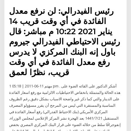
رئيس الفيدرالي: لن نرفع معدل
الفائدة في أي وقت قريب 14
يناير 2021 10:22 م مباشر: قال
رئيس الاحتياطي الفيدرالي جيروم
باول إنه البنك المركزي لا يدرس
رفع معدل الفائدة في أي وقت
قريب، نظرًا لعمق
1 مهتم 11-06-2011 | 05:18 pm . أشكر الدكتور على القائه الضوء على
هذه الحالة والمتمثلة بانخفاض الاحتياطيات الالزامية مع رفع اسعار الفائدة
على الدينار والتي كما ذكر غير واضحة الاسباب بشكل دقيق رغم الظروف
المناسبة والمستقرة التي ليس من المرجح أن يقرر مسؤولو المصرف
المركزي الأمريكي (بنك الاحتياط الفدرالي) رفع أسعار الفائدة في
المستقبل 21‏‏/7‏‏/1441 بعد الهجرة نشر المركز الإعلامي لمجلس الوزراء،
إنفوجرافًا سلط من خلاله الضوء على قرار البنك المركزي المصري بخفض
سعر الفائدة على الإيداع والإقراض بواقع 1.5%، ليصل إلى 14.25% على