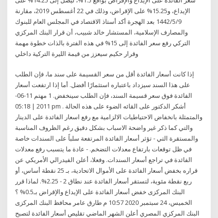
الإيداع، و15.25% على الإقراض، وذلك في 22 أغسطس 2019، مقارنة
9‏‏/5‏‏/1442 بعد الهجرة أكد أستاذ الاقتصاد في المجلس العام للبنوك
والمصارف الإسلامية، المستشار خالد شبيب، أن قرار البنك المركزي
التركي رفع سعر الفائدة إلى 15% في هذه الفترة بالذات خطوة مهمة
وقرار حكيم سيعزز من قيمة الليرة التركية داخلي
إذا كانت أسعار الفائدة أقل من سعر القسيمة على سند ما، فإن الطلب
على هذا السند سيزداد باعتباره استثمارًا أفضل. أما إذا ارتفعت أسعار
الفائدة فوق سعر قسيمة السند، فإن الطلب سينخفض. 1 مهتم 11-06-
2011 | 05:18 pm . أشكر الدكتور على القائه الضوء على هذه الحالة
والمتمثلة بانخفاض الاحتياطيات الالزامية مع رفع اسعار الفائدة على الدينار
والتي كما ذكر غير واضحة الاسباب بشكل دقيق رغم الظروف المناسبة
والمستقرة التي - تؤثر أسعار الفائدة المرتفعة سلباً على السندات خاصة
في ظل توقعات بارتفاع معدلات التضخم. - عادة ما يتسبب رفع معدلات
الفائدة في تراجع أسعار السندات. وفعلا، أعلن الفيدرالي الأمريكي عن
قراره بخفض أسعار الفائدة على الأموال الاتحادية، بـ 25 نقطة أساس، أو
ربع نقطة مئوية، لتستقر أسعار الفائدة عند نطاق 2 - 2.25%. لماذا قرر
البنك المركزى خفض أسعار الفائدة على الإيداع والإقراض بـ0.5% ؟
الخميس، 24 سبتمبر 2020 10:57 م طارق عامر محافظ البنك المركزى
البنك المركزي المصري أعلن الشهر الماضي تقليص أسعار الفائدة لتصبح