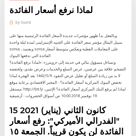
لماذا نرفع أسعار الفائدة
by
Guest
وبالفعل بدأ ظهور مؤشرات جديدة لأسعار الفائدة الرئيسية منها على
سبيل المثال مؤشر سعر الفائدة على الجنيه الإسترلينى لمدة ليلة واحدة
sonia ، ويعتمد sonia على المعاملات الفعلية ويعكس متوسط أسعار
الفائدة التي تدفعها البنوك
وتساءل مسؤول مالي في حديثه إلى «رويترز»: «لماذا نرفع الفائدة؟
التضخم علاقة بين عرضين، عرض السلع والخدمات وعرض نقدي، ولخفضه
لا بد من زيادة السلع أو تقليل عرض النقود. 9‏‏/5‏‏/1442 بعد الهجرة لماذا
تخفض البنوك المركزية أسعار الفائدة؟ - المخبر الاقتصادي برعاية موقع
مستقل: http://bit.ly لماذا لم يرفع البنك المركزي أسعار الفائدة؟ الإثنين،
19 نوفمبر 2018 10:00 ص أسواق الخضروات - أرشيفية
15 كانون الثاني (يناير) 2021
"الفدرالي الأميركي": رفع أسعار
الفائدة لن يكون قريباً. الجمعة ١٥