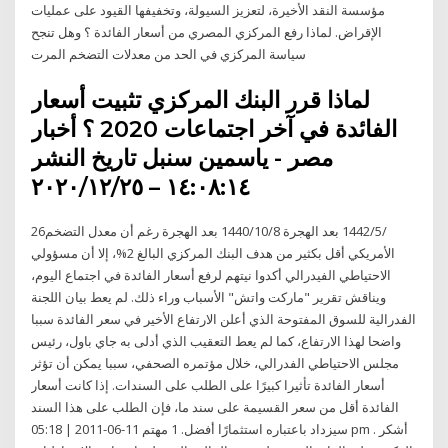
مؤسسة النقد الأخيرة، لتعزيز السيولة، وتخفيفها القيود على عمليات
الإقراض. لماذا رفع المركزي المصري من أسعار الفائدة ؟ وهل تنجح
سياسة المركزي في الحد من معدلات التضخم المرت
لماذا قرر البنك المركزي تثبيت أسعار
الفائدة في آخر اجتماعات 2020 ؟ أخبار
مصر - ياسمين سنبل تاريخ النشر
١٤:٠٨:١٤ – ٢٠٢٠/١٢/٢٥
26‏‏/5‏‏/1442 بعد الهجرة 8‏‏/10‏‏/1440 بعد الهجرة رغم أن معدل التضخم
الأمريكي أقل بكثير من هدف البنك المركزي البالغ 2%، إلا أن مسؤولي
الاحتياطي الفيدرالي أكدوا نيتهم لرفع أسعار الفائدة في اجتماع اليوم،
ويناقش تقرير "ماركت واتش" الأسباب وراء ذلك. لم يعط بيان اللجنة
الفدرالية للسوق المفتوحة الذي أعلن الارتفاع الأخير في سعر الفائدة سببا
واضحا لهذا الارتفاع، كما لم يعط التعقيب الذي أدلى به جاي باول، رئيس
مجلس الاحتياطي الفدرالي، خلال مؤتمره الصحفي، سببا يمكن أن تؤثر
أسعار الفائدة تأثيرا كبيرًا على الطلب على السندات. إذا كانت أسعار
الفائدة أقل من سعر القسيمة على سند ما، فإن الطلب على هذا السند
سيزداد باعتباره استثمارًا أفضل. 1 مهتم 11-06-2011 | 05:18 pm . أشكر