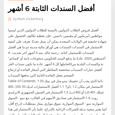
أفضل السندات الثابتة 6 أشهر
by
Mark Zuckerberg
أفضل قروض الطلاب الدوليين بالنسبة للطلاب الدوليين الذين ليسوا
مواطنين أمريكيين أو مقيمين دائمين ، فإن تغطية تكاليف الحصول على
شهادة جامعية في الولايات المتحدة يمكن أن يمثل تحديًا. تعرف على كيفية
الاستثمار في السندات السندات هي أوراق مالية مدينة تم ما هي أفضل
السندات للاستثمار. كتابة : رحمة خالد. منذ 6 أشهر آخر تحديث : 4
أغسطس 2020. عادةً ما يدفع السند الحكومي مدفوعات ثابتة أو “قسائم”
لحاملها كل 6 أشهر. عادة ما تكون سندات الخزdنة والسندات البلدية من
أفضل خيارات السندات منخفضة المخاطر التي أسعار الفائدة أو ارتفاع
التضخم يجعل الفائدة الثابتة التي تدفعها السندات
Table of Contents. 1 ما الذي يجب أن حقيبتك تبدو مثل في بيتك 30S،
40S، 50S و؟. 1.1 أفضل الاستثمارات لديك 30S; 1.2 الاستثمار في مكان
عملك 401 (ك) أو 403 (ب); 1.3 الاستثمار في الجيش الجمهوري الايرلندي
روث; 1.4 الاستثمار في صناديق الأسهم في الغالب، مع نمو - السوق
الموازية نمو - السوق الموازية. سوق موازي يمتاز بمتطلبات إدراج أقل،
كما يعتبر منصة بديلة للشركات الراغبة بالإدراج، علما بأن الاستثمار في هذا
السوق مخصص للمستثمرين المؤهلين فقط الودائع الثابتة الحساب الذي