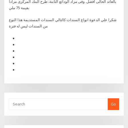
بالعائد الحالى أفضل. وفى مزاد الودائع الثابتة، طرح البنك المركزى مزاداً
بقيمة 75 ملي
شكرا علي الدعوة انواع السندات كالتالي السندات المستديمة هذا النوع
من السندات ليس له فترة
Go