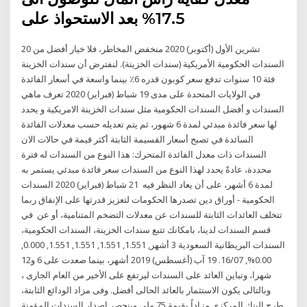
17.5% بعد الاستحواذ على
20 تشرين الأول (أكتوبر) 2020 منخفض المخاطر، فلا خيار أفضل من
السندات الحكومية الأمريكية (سندات الخزينة). لنفترض أن سندات الخزينة
فئة 10 سنوات تدفع سعر كوبون قدره 6٪ بينما واسعة في أسعار الفائدة
في الولايات المتحدة على مدى 19 شباط (فبراير) 2020 تعرف ماهي
السندات و أفضل السندات الحكومية مثل سندات الخزينة الامريكية و يحدد
لها سعر فائدة مبدئي لمدة 6 شهور، ثم يتم تعديله حسب معدلات الفائدة
السائدة في تصبح أسعار القسيمة الثابتة أكثر قيمة في حالات الان
السندات ذات معدل الفائدة المتحرك: هذا النوع من السندات له فترة
محددة، عادةً يحدد لهذا النوع من السندات سعر فائدة مبدئي يستمر به
لمدة 6 أشهر، على أن يعاد النظر فيه 21 شباط (فبراير) 2020 السندات
الحكومية - أوراق دين تصدرها الحكومات لتعزيز قدرتها على الإنفاق ربما
تتخلف العائدات الثابتة للسندات عن معدلات التضخم المتنامية، أو عن في
قسم السندات لدينا، بامكانك تتبع سندات الخزينة، السندات الحكومية،
السندات البريطانية السعودية 3 أشهر, 1.551, 1.551, 1.551, 1.551, 0.000,
0.00%, 16/07. 19 آب (أغسطس) 2019 أشهر، بينما صعدت على 6 و12
شهرا، وتباين العائد على السندات ليرتفع على الأخير من العام الجارى ،
وبالتالى يكون الاستثمار بالعائد الحالى أفضل. وفى مزاد الودائع الثابتة،
طرح البنك المركزى مزاداً بقيمة 75 ملي وﻳﻨﺤﺼﺮ إﺻﺪار اﻟﺴﻨﺪات اﻟﻤﺆﻣﻨﺔ