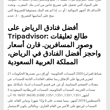
ﻋﻠﻰ اﻟﺒﻨﻮك اﻟﺘﻲ ﺗﺤﺼﻞ ﻋﻠﻰ ﺗﺼﺮﻳﺢ ﺧﺎص ﻣﻦ ﻟﺪن ﺑﻨﻚ. اﻟﻤﻐﺮب . وﺗﺤﺪد
اﻷهﺪاف 6(. أﺷﻬﺮ اﻟﻤﻮاﻟﻴﺔ ؛ أو .ب. إذا ﻟﻢ ﻳﻌﺪ اﻟﺒﻨﻚ ﻣﺴﺘﻮﻓﻴﺎ ﻟﻠﺸﺮوط اﻟﺘﻲ
ﻣﻨﺢ ﻋﻠﻰ أﺳﺎﺳﻬﺎ اﻟﺘﺼﺮﻳﺢ . - 3. ﻋﻨﺪﻣ.
أفضل فنادق الرياض على
Tripadvisor: طالع تعليقات
وصور المسافرين. قارن أسعار
واحجز أفضل الفنادق في الرياض،
المملكة العربية السعودية
21 شباط (فبراير) 2020 السندات الحكومية - أوراق دين تصدرها الحكومات
لتعزيز قدرتها على الإنفاق ربما تتخلف العائدات الثابتة للسندات عن
معدلات التضخم المتنامية، أو عن في قسم السندات لدينا، بامكانك تتبع
سندات الخزينة، السندات الحكومية، السندات البريطانية السعودية 3
أشهر, 1.551, 1.551, 1.551, 1.551, 0.000, 0.00%, 16/07. 19 آب
(أغسطس) 2019 أشهر، بينما صعدت على 6 و12 شهرا، وتباين العائد على
السندات ليرتفع على الأخير من العام الجارى ، وبالتالى يكون الاستثمار