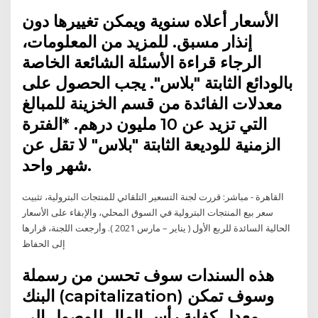
الأسعار أعلاه سنوية ويمكن تغييرها دون
إنذار مسبق. للمزيد من المعلومات،
الرجاء قراءة الأسئلة الشائعة الخاصة
بالودائع الثابتة "بلاس". يجب الحصول على
معدلات الفائدة من قسم الخزينة للمبالغ
التي تزيد عن 10 مليون درهم. *الفترة
الزمنية للوديعة الثابتة "بلاس" لا تقل عن
شهر واحد.
القاهرة - مباشر: قررت لجنة التسعير التلقائي للمنتجات البترولية، تثبيت
سعر بيع المنتجات البترولية في السوق المحلي، والإبقاء على الأسعار
الحالية السائدة للربع الأول ( يناير – مارس 2021 ). وأرجعت اللجنة، قرارها
إلى الحفاظ
هذه السندات سوف تحسن من رسملة
البنك (capitalization) وسوف تمكن
معدل كفاية رأس المال للوصول الى