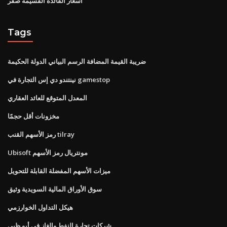
أسعار الفائدة القسيمة صفر
Tags
ضريبة القيمة المضافة الرسم البياني الدولة الحكيمة
نينتندو دي إس التجارة في gamestop
المعدل المتوقع للعائد العقاري
مخزونات أقل حجمًا
رمز الأسهم القنب tilray
Ubisoft مونتريال رمز الأسهم
ميزات الأسهم المفضلة القابلة للتحويل
سوق الأوراق المالية السويدية وثيق
هيكل التداول الخوارزمي
شركات تجارة النفط والغاز في أبو ظبي