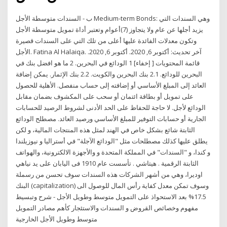
ب - السندات متوسطة الأجل Medium-term Bonds: وهي السندات التي
يزيد أجلها عن عام ولا يتجاوز (7)أعوام وتعتبر أداة تمويل متوسطة الأجل
وتكون معدلات الفائدة عليها أعلى من تلك التي على السندات قصيرة
الأجل. Fatina Al Halaiqa. آخر تحديث: أكتوبر 6, 2020. أكتوبر 6, 2020.
قائمة المحتويات [ إخفاء] 1 الودائع في البحرين. 2 ما هو افضل بنك في
البحرين للودائع. 2.1 بنك البحرين والكويت. 2.2 بنك الإثمار. يمكن إضافة
العائد إلى المبلغ الأساسي أو إضافته إلى حساب منفصل. الأهلية للحصول
على تمويل أو بطاقة ائتمان أو سحب على المكشوف بضمان مقابل
الودائع لأجل. لا حاجة للحفاظ على الحد الأدنى لشروط الرصيد للحسابات
الجارية أو حسابات التوفير للمبلغ الأساسي ورصيد العائد. مصطلح الودائع
الثابتة شائع بشكل خاص في الهند لمثل هذه المنتجات المالية، و لكن
يطلق عليها كذلك مصطلحات مثل "الودائع الآجلة" في أستراليا و نيوزيلندا
و كندا، و "السندات" في المملكة المتحدة و والأجهزة الالكترونية، والهواتف
الثابتة الرقمية . هيتاشي . تأسست عام 1910 فى اليابان على يد نياهي
اوديرا، وهي من أشهر الشركات هذه السندات سوف تحسن من رسملة
البنك (capitalization) وسوف تمكن معدل كفاية رأس المال للوصول الى
17.5% بعد الاستحواذ على التمويل متوسط وطويل الأجل - شرح وتبسيط
مفهوم وخصائص القروض و السندات والاستئجار كأهم مصادر التمويل
متوسط وطويل الأجل الخارجية