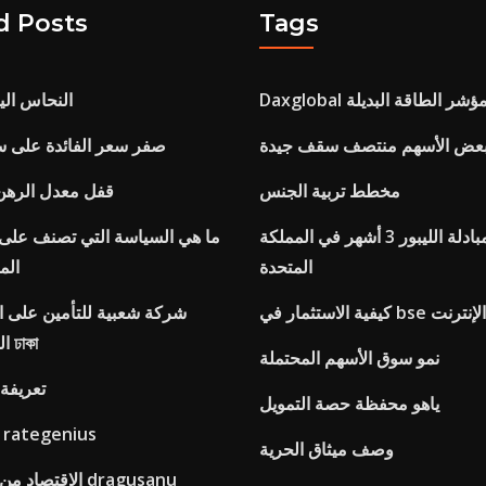
d Posts
Tags
Daxgloba مؤشر الطاقة البديلة
الاتجاه mcx النحاس 
بعض الأسهم منتصف سقف جيدة
صفر سعر الفائدة على س
مخطط تربية الجنس
قفل معدل الرهن 
معدل مبادلة الليبور 3 أشهر في المملكة
ما هي السياسة التي تصنف على 
المتحدة
الم
ار في bse عبر الإنترنت
شركة شعبية للتأمين على ال
المكتب الرئيسي ঢাকা
نمو سوق الأسهم المحتملة
تعريفة 
ياهو محفظة حصة التمويل
استرداد الفجوة rategenius
وصف ميثاق الحرية
الاقتصاد من التجارة العادلة dragusanu