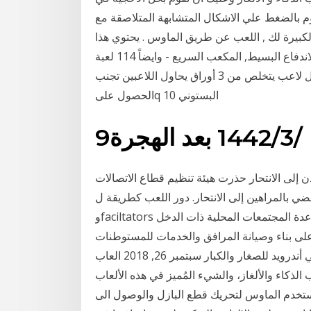
وم بالضغط علي الاشكال المتشابهة المتلاصقة مع
لكبيرة لك , اللعب عن طريق الماوس . يحتوي هذا
القسم على العاب تركيز ومنها لعبة الالوان والتركيز, لعبة الاندفاع البسيط, المكعب السريع - وايضاً 114 لعبة
من العاب التركيز الإضافية. بنت السبيت لعبة لأربع كل لاعب يتخلص من 3 أوراق يحاول اللاعبين تجنب
الحصول علىq البستوني 10
9‏‏/3‏‏/1442 بعد الهجرة
دن إلى الانتحار حذرت هيئة تنظيم قطاع الاتصالات
مراهين إلى الانتحار. دور اللعب كطريقة لtraning faciltators،
وfaciltators لاستخدامها في هذا المجال. هذا الموقع مخصص لمساعدة المجتمعات المحلية ذات الدخل
على بناء وصيانة المرافق والخدمات للمستوطنات
البشرية تحميل لعبة جذابة وممتعة تتحدى ذكائك و ذهنك في أندرويد للصغار والكبار سبتمبر 26, 2018 العاب
 الذكاء والألغاز، والشيء المُميز في هذه الألعاب
ز استخدم الماوس لتحريك قطع البازل والوصول الى