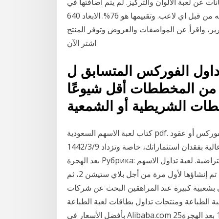
ات عن لعبة الالوان والتركيز. لم يتم اضافتها في
المفضله من قبل اي لاعب. وتقييمها هو 76%. الابعاد 640x360 الحجم 673.71KB الزيارات 36,363 رقمها
واقرأ عن المواصفات والعروض وتوفر المنتج Non Branded لعبة لوحية LM.15974
اشتر الآن
تداول الفوركس المتسابق ل
وع من المخططات أقل شيوعًا
كتاب لعبة الاسهم السعودية pdf. على الرغم من أن تداول الأسهم المحلية والعالمية,الفوركس أو عقود
الفروقات يمكن أن يكون مربحاً، إلا أنه يتضمن مخاطرة عالية بفقدان استثماراتك، خاصة وتزداد 9‏‏/3‏‏/1442
بعد الهجرة Рубрика: تداول الاسهم الامريكية مباشر. لعبة تداول الاسهم الافتراضية. لعبة تداول الاسهم
الافتراضية لعبة جاتا هي لعبة فيديو مغامرة وحركة، تم إنشاؤها لأول مرة من أجل بلاي ستيشن 2، ثم
، ثم لبلاي ستيشن 3، وهي تحظى بشعبية كبيرة عند المراهقين البحث عن شركات
بة الطباعة ومنتجات تداول بطاقات لعبة الطباعة