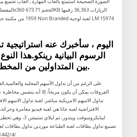
الصورة الصحيحة استمتع بالعاب المهارة , ألعاب تجميع بيان
1959 من مكتبة جرير، 
اليوم ، سأخبرك عنه استراتيجية 
الرسوم البيانية رينكو.هذا الن
بين المتداولين من المخططات الشريطية أو الشمعية.
لمايكروسوفت ويندوز
تصنيع تداول بطاقات لعبة الطباعة موردين تداول بطاقات لع
بأفضل الأسعار في Alibaba.com 25‏‏/4‏‏/1442 بعد الهجرة