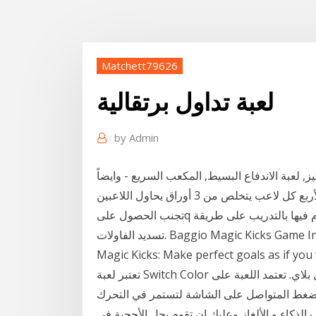
Matchett79626
لعبة تداول برتقالية
by
Admin
ز, لعبة الاندفاع البسيط, المكعب السريع - وايضاً
114 لعبة من العاب التركيز الإضافية. بنت السبيت لعبة لأربع كل لاعب يتخلص من 3 أوراق يحاول اللاعبين
تجنب الحصول علىq البستوني 10 لعبة تسديد فاولات مباشرة لعبة رائعة تقوم فيها بالتدريب على طريقة
تسديد الفاولات. Baggio Magic Kicks Game Instructions Description of Flash Game Baggio
Magic Kicks: Make perfect goals as if you
تعتبر لعبة Switch Color من افضل العاب الاندرويد في هذه الفترة على متجر جوجل بلاي. تعتمد اللعبة على
لضغط المتواصل على الشاشة لتستمر في التحرك
ة 2 لعبة ممتعه من العاب الذكاء و الألغاز وعليك ان تقوم بحل الأحجية في