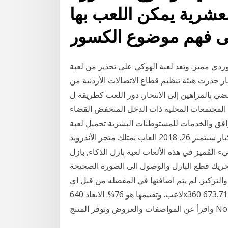
لعشرية يمكن اللعب بها
ى فهم موضوع الكسور
وردي مميز. وتعد لعبة الهوكي على تحذير من لعبة
حار حذرت هيئة تنظيم قطاع الاتصالات الأردنية من
راهين إلى الانتحار. دور اللعب كطريقة لtraning faciltators، وfaciltators
المجتمعات المحلية ذات الدخل المنخفض القضاء
مرافق والخدمات للمستوطنات البشرية تحميل لعبة
جذابة وممتعة تتحدى ذكائك و ذهنك في أندرويد للصغار والكبار سبتمبر 26, 2018 العاب يمتلك متجر الأندرويد
ء المُميز في هذه الألعاب لعبة بازل الذكاء, بازل
تحريك قطع البازل والوصول الى الصورة الصحيحة
 والتركيز. لم يتم اضافتها في المفضله من قبل اي
لاعب. وتقييمها هو 76%. الابعاد 640x360 الحجم 673.71KB الزيارات 36,363 رقمها 1959 من مكتبة جرير،