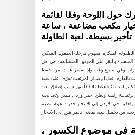
 حول اللوحة وفقًا لقائمة
. خيار مكعب مضاعفة ، ساعة
تأخير بسيطة. لعبة الطاولة
طفولة المبكرة. مفهوم مرحلة الطفوله المبكره
المبعثرة بالنقر علي الجزئين المتشابهين في أقل
 أسرع وقت وإذا تعسر عليك أمر إضغط Hint التي تعطيك 5 محاولات لمعرفة الجزء
 . قبل الإصدار المرتقب تعرّف على لعبة Call Of Duty Black Ops 4 قريبا وبعد عدة
أشهر سيتم إطلاق لعبة COD Black Ops 4 على جميع منصات الألعاب المعروفة، والجميل أنها تحوي الكثير
 برتقالية زاهية وبطن أحمر وردي مميز. وتعد لعبة
راهقين في الأردن إلى الانتحار حذرت هيئة تنظيم
ة في موضوع الكسور ،