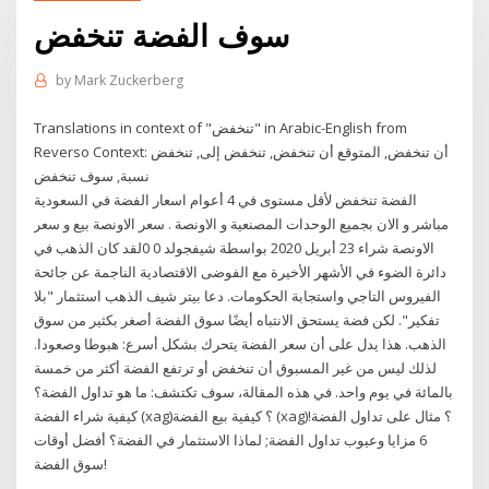
سوف الفضة تنخفض
by
Mark Zuckerberg
Translations in context of "تنخفض" in Arabic-English from
Reverso Context: أن تنخفض, المتوقع أن تنخفض, تنخفض إلى, تنخفض
نسبة, سوف تنخفض
الفضة تنخفض لأقل مستوى في 4 أعوام اسعار الفضة في السعودية
مباشر و الان بجميع الوحدات المصنعية و الاونصة . سعر الاونصة بيع و سعر
الاونصة شراء 23 أبريل 2020 بواسطة شيفجولد 0 0لقد كان الذهب في
دائرة الضوء في الأشهر الأخيرة مع الفوضى الاقتصادية الناجمة عن جائحة
الفيروس التاجي واستجابة الحكومات. دعا بيتر شيف الذهب استثمار "بلا
تفكير". لكن فضة يستحق الانتباه أيضًا سوق الفضة أصغر بكثير من سوق
الذهب. هذا يدل على أن سعر الفضة يتحرك بشكل أسرع: هبوطا وصعودا.
لذلك ليس من غير المسبوق أن تنخفض أو ترتفع الفضة أكثر من خمسة
بالمائة في يوم واحد. في هذه المقالة، سوف تكتشف: ما هو تداول الفضة؟
كيفية شراء الفضة (xag)؟ كيفية بيع الفضة (xag)؟ مثال على تداول الفضة!
6 مزايا وعيوب تداول الفضة; لماذا الاستثمار في الفضة؟ أفضل أوقات
سوق الفضة!