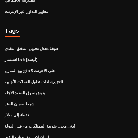
الخيارات الآجلة هي
معايير التداول عبر الإنترنت
Tags
صيغة معدل تحويل التدفق النقدي
استثمار bch [أوسد]
بيع المنازل gta 5 على الانترنت
إرشادات تداول العملات الأجنبية pdf
يعيش سوق العقود الآجلة
شرط ضمان العقد
نقطة إلى دولار
أدنى معدل ضريبة الممتلكات من قبل الدولة
ايران اكبر احتياطيات النفط