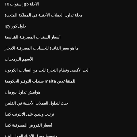
10 سنوات jgb الآجلة
مجلة تداول العملات الأجنبية في المملكة المتحدة
Jpy حاول كور
أسعار السندات المصرفية القياسية
ما هو سعر الفائدة للحسابات المصرفية الادخار
الأسهم البرمجيات
الحد الأقصى ونظام التجارة للحد من انبعاثات الكربون
سندات التوفير الحكومية malta للمتقاعدين
هوامش تداول دورمان
حيث لتداول العملات الأجنبية في الفلبين
ترتيب ويندي على الانترنت كندا
أسعار القروض المصرفية كندا
متوسط ​​معدل الأعباء العمل البناء