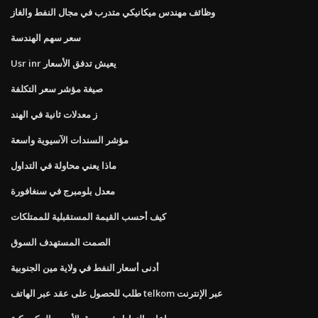
وظائف مهندس ميكانيكي متدرب في مجال النفط والغاز
سعر سهم الهندسة
Usr inr يعيش تدفق الأسعار
صيغة مؤشر سعر التكلفة
ز معدلات ثانية في الهند
مؤشر السندات الآسيوية واسعة
ماذا يعني محاولة في التداول
معدل بلومبرج في سنغافورة
كيف أحسب القيمة المستقبلية للممتلكات
الصمت المستهدف السوق
أدنى أسعار النفط في ولاية مين الجنوبية
طلب للحصول على عقد عبر الهاتف telkom عبر الإنترنت