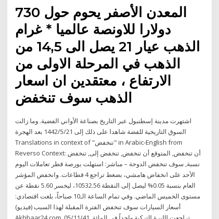
المعدن الأصفر يحوم حول 730
دولارا للاونصة عالميا * غرام
الذهب عيار 21 يصل الى 14,5 من
الذهب في المرحلة الاولى من
الارتفاع ، معتقدين ان اسعار
الذهب سوف تنخفض
اشتهرت مدينة إسطنبول عبر التاريخ بصناعة الأواني الفضية. وما زالت
السوق التاريخية للفضة شاهدا على ذلك إلى 21‏‏/5‏‏/1442 بعد الهجرة
Translations in context of "تنخفض" in Arabic-English from
Reverso Context: أن تنخفض, المتوقع أن تنخفض, تنخفض إلى, تنخفض
نسبة, سوف تنخفض الدوحة – مباشر: استهلت بورصة قطر تعاملات اليوم
الأحد على انخفاض هامشي، بضغط تراجع 4 قطاعات. وانخفض المؤشر
العام بنسبة 0.05% ليصل إلى النقطة 10532.56، ليخسر 5.60 نقطة عن
مستوى الخميس الماضي. وفي تمام الساعة الـ10 صباحاً، بلغت اقتصادي:
أسعار السيارات سوف تنخفض الفترة المقبلة لهذا السبب (فيديو)
Akhbaar24.com. 05/11/41. تراجعت الليرة التركية واحداً في المائة