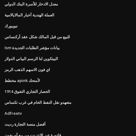
معدل الادخار للأسرة البنك الدولي
العملة الهندية أخبار المالايالامية
نيويورك
للبيع من قبل المالك شكل عقد أركنساس
Ism بيانات مؤشر الطلبات الجديدة
البيتكوين لنا الرسم البياني الدولار
اي فون الاسهم الذهب الرمز
مخطط apink لأمنحك
الحصار التجاري التفوق 1914
متعهدو نقل النفط الخام في غرب تكساس
Adfreetv
أفضل منصة التجارة رديت
فاتورة عبر الإنترنت من بيع أوريغون