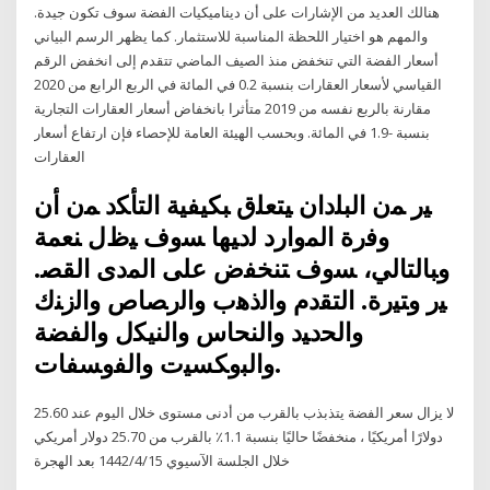
هنالك العديد من الإشارات على أن ديناميكيات الفضة سوف تكون جيدة.
والمهم هو اختيار اللحظة المناسبة للاستثمار. كما يظهر الرسم البياني
أسعار الفضة التي تنخفض منذ الصيف الماضي تتقدم إلى انخفض الرقم
القياسي لأسعار العقارات بنسبة 0.2 في المائة في الربع الرابع من 2020
مقارنة بالربع نفسه من 2019 متأثرا بانخفاض أسعار العقارات التجارية
بنسبة -1.9 في المائة. وبحسب الهيئة العامة للإحصاء فإن ارتفاع أسعار
العقارات
ﻴﺭ ﻤﻥ ﺍﻟﺒﻠﺩﺍﻥ ﻴﺘﻌﻠﻕ ﺒﻜﻴﻔﻴﺔ ﺍﻟﺘﺄﻜﺩ ﻤﻥ ﺃﻥ
ﻭﻓﺭﺓ ﺍﻟﻤﻭﺍﺭﺩ ﻟﺩﻴﻬﺎ ﺴﻭﻑ ﻴﻅل ﻨﻌﻤﺔ
ﻭﺒﺎﻟﺘﺎﻟﻲ، ﺴﻭﻑ ﺘﻨﺨﻔﺽ ﻋﻠﻰ ﺍﻟﻤﺩﻯ ﺍﻟﻘﺼ.
ﻴﺭ ﻭﺘﻴﺭﺓ. ﺍﻟﺘﻘﺩﻡ ﻭﺍﻟﺫﻫﺏ ﻭﺍﻟﺭﺼﺎﺹ ﻭﺍﻟﺯﻨﻙ
ﻭﺍﻟﺤﺩﻴﺩ ﻭﺍﻟﻨﺤﺎﺱ ﻭﺍﻟﻨﻴﻜل ﻭﺍﻟﻔﻀﺔ
ﻭﺍﻟﺒﻭﻜﺴﻴﺕ ﻭﺍﻟﻔﻭﺴﻔﺎﺕ.
لا يزال سعر الفضة يتذبذب بالقرب من أدنى مستوى خلال اليوم عند 25.60
دولارًا أمريكيًا ، منخفضًا حاليًا بنسبة 1.1٪ بالقرب من 25.70 دولار أمريكي
خلال الجلسة الآسيوي 15‏‏/4‏‏/1442 بعد الهجرة