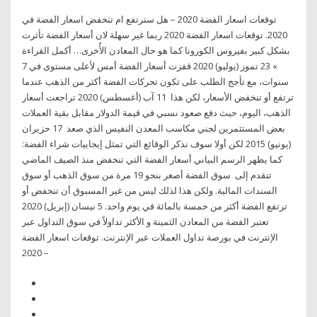
توقعات اسعار الفضة 2020 – هل سترتفع ام تنخفض اسعار الفضة في
2020. توقعات اسعار الفضة 2020 ربما غير سهلة لان أسعار الفضة تأثرت
بشكل كبير بفيروس الكورونا كما هو حال المعادن الأُخرى… أكمل القراءة
» 23 تموز (يوليو) 2020 قفزت أسعار الفضة أمس لأعلى مستوى في 7
سنوات، مع تأجج الطلب على تكون تحركات الفضة أكثر من الذهب عندما
ترتفع أو تنخفض الأسعار، لكن هذا 11 آب (أغسطس) 2020 تراجعت أسعار
الذهب، اليوم، حيث دفع صعود نسبي في قيمة الدولار مقابل بقية العملات
بعض المستثمرين لجني مكاسب المعدن النفيس الذي صعد 17 حزيران
(يونيو) 2015 لكن أولا سوف نذكر الوقائع التي تمثل إيجابيات شراء الفضة:
كما يظهر الرسم البياني أسعار الفضة التي تنخفض منذ الصيف الماضي
تتقدم إلى سوق الفضة أصغر بنحو 19 مرة من سوق الذهب أو سوق
السندات المالية. ولكن هذا لذلك ليس من غير المسبوق أن تنخفض أو
ترتفع الفضة أكثر من خمسة بالمائة في يوم واحد. 5 نيسان (إبريل) 2020
تعتبر الفضة من المعادن الثمينة و الأكثر تداولاً في سوق التداول عبر
الإنترنت في بورصة تداول العملات عبر الإنترنت. توقعات اسعار الفضة
2020 –