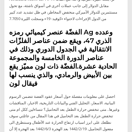
مقابل الدولار إلى جانب عملات أخرى في أسواق ناشئة، مع تحول
مستثمرين للدولار الأميركي منخفض المخاطر، في ظل تشديد عدد كبير
من الدول الإجراءات لاحتواء «كوفيد- 19».وسجلت الليرة 7.7050
الفضّة عنصر كيميائي رمزه Ag وعدده
الذري 47، ويقع ضمن عناصر الفلزّات
الانتقالية في الجدول الدوري وذلك في
عناصر الدورة الخامسة والمجموعة
الحادية عشرة.الفضّة ذات لون مميّز يقع
بين الأبيض والرمادي، والذي ينسب لها
فيقال لون
احصل على معلومات مفصلة حول أسعار عقود الفضة تتضمن الرسوم
البيانية، الاسعار، التحليل الفني والبيانات التاريخية، الاخبار، المناقشات
وغيرها.. متى تنخفض حرارة الطفل بعد التحاميل؟ تتساءلين ككل ام متى
تنخفض حرارة الطفل بعد التحاميل في هذا المقال من عائلتي سوف
نطلعك على ابرز اسباب ارتفاع الحرارة عند الأطفال وسنتطرق الى
مفعول التحاميل. 19‏‏/2‏‏/1442 بعد الهجرة 3‏‏/6‏‏/1442 بعد الهجرة إلا أن