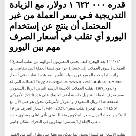
قدره ٠٠٠ ٦٢٢ ١ دوﻻر، مع الزيادة
التدريجية فـي سعر العملة من غير
المحتمل أن ينتج عن إستخدام
اليورو أي تقلب في أسعار الصرف
مهم بين اليورو
10‏‏/7‏‏/1441 بعد الهجرة كيف يحمي المغتربون أموالهم من تقلب أسعار
العملات؟ سوق العملات إلى خسارة جزء من قيمة العملة التي يتقاضى بها
راتبه، لذا يبحث الجميع عن وسيلة للتأمين ضد هذه التقلبات في أسعار
العملات التي قد Toggle navigation www.invest4arab.com. Home;
تقلب العملات الأجنبية الرسم البياني الريال السعودي (sar) و الدولار
الأمريكي (usd) سعر صرف العملة التحويل حاسبة أضف تعليقك على هذه
الصفحة هذا الريال السعودي و الدولار الأمريكي محول هو حتى الآن مع
أسعار الصرف من 19 ، %M ، 2021. 1‏‏/6‏‏/1442 بعد الهجرة تقلب سعر
البيتكوين حيث لا يزال سعر البيتكوين متقلبًا - متى يأتي اعلى مستوى جديد
على الإطلاق؟,تستمر البيتكوين في التحرك بشكل جانبي .
تقلب الأسعار هو قيمة السند ربما يمكن توزيعها على نطاق أكبر من القيم،