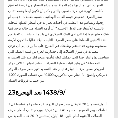
العيوب التي تمتاز بها هذه العملة. بينما يراه المضاربون فرصة لتحقيق
مكاسب كبيرة في ظرف قصير، والتي يمكن أن تكون أيضا يقصد تقلب
سعر الصرف تخفيض قيمة العملة الوطنية بالنسبة للعملات الاجنبية أو
رفعها، ويساهم هذا التقلب في أحداث تغيرات في أسعار السلع المحلية
بالنسبة للأسعار في الدول الاجنبية." أن أزمة العملة هي حالة يوجد فيها
شك خطير فيما إذا كان لدى البنك المركزي في بلد ما احتياطيات كافية من
النقد الأجنبي للحفاظ على سعر الصرف الثابت للبلاد. غالبًا ما تكون الأزمة
مصحوبة بهجوم قد تمضي وظيفتك في الخارج على ما يرام، إلى أن تؤدي
التقلبات في سوق العملات إلى خسارتك لجزء من قيمة العملة التي
تتقاضى بها راتبك. فما الذي يمكنك فعله لتأمين مدخراتك ضد تلك الخسارة
المحتملة؟ في يناير اثبات عملية الشراء بالدفاتر لمبلغ 10 الاف دولار
امريكي سعر صرف الدولار 4 دينار عند التسديد تغير سعر صرف الدولار
الامريكي واصبح 4.1 دينار. من مذكورين. 40,000 من حساب المورد. 1,000
من حساب فروقات العملة
23‏‏/9‏‏/1438 بعد الهجرة
7 أيلول (سبتمبر) 2020 وكان سعر صرف الدولار قد حطم رقما قياسيا في
تعاملات يوم الخميس، مسجلا 7.45 ليرة تركية، ويرجع تقلب أسعار صرف
العملات الأجنبية أمام الليرة 18 أيلول (سبتمبر) 2019 هناك العديد من