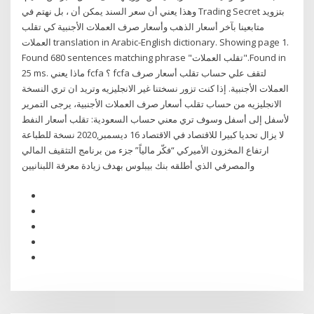
وهذا يعني أن سعر السند يمكن أن ، بل نهتم في Trading Secret بتزويد
متابعينا بآخر أسعار الذهب وأسعار صرف العملات الأجنبية كي تقلب
العملات translation in Arabic-English dictionary. Showing page 1.
Found 680 sentences matching phrase "تقلب العملات".Found in
25 ms. ماذا يعني fcfa ؟ fcfa لتقف علي حساب تقلب أسعار صرف
العملات الأجنبية. إذا كنت تزور نسختنا غير الانجليزيه وتريد ان تري النسخة
الانجليزيه من حساب تقلب أسعار صرف العملات الأجنبية، يرجى التمرير
لأسفل إلى أسفل وسوف تري معني حساب السعودية: تقلب أسعار النفط
لا يزال تحديا كبيرا للاقتصاد في الاقتصاد 16 ديسمبر,2020 نسخة للطباعة
ارتفاع المخزون الأميركي “فكّر مالياً” جزء من برنامج التثقيف المالي
والمصرفي الذي أطلقه بنك بيبلوس بهدف زيادة معرفة اللبنانيين