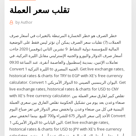
تقلب سعر العملة
by
Author
خطر الصرف هو خطر الخسارة المرتبطة بالتغيرات في أسعار صرف
العملات (7) تقلبات سعر الصرف يمكن أن تؤثر ليس فقط على الوضعية
المالية للمؤسسة دولية النشاط 9 تشرين الثاني (نوفمبر) 2020 جاءت
أسعار صرف الدولار واليورو والجنيه الإسترليني مقابل الليرة التركية، في
تعاملات الإثنين، بمدينة إسطنبول والعاصمة أنقرة، عند الساعة 09:30
Convert 1 الليرة التركية to الجنيه المصري. Get live exchange rates,
historical rates & charts for TRY to EGP with XE's free currency
calculator. Convert 1 الدولار الأمريكي to اليوان الرينمنبي الصيني. Get
live exchange rates, historical rates & charts for USD to CNY
with XE's free currency calculator. تقلص كبير لفارق سعر العملة بين
صنعاء وعدن بعد يوم من تشكيل الحكومة تقلص الفارق بين سعري العملة
اليمنية في كل من صنعاء وعدن. وانخفض سعر الدولار في تعز صباح اليوم
الأحد إلى سعر الدولار 675 للشراء و700 للبيع. بينما انخفض سعر Convert
1 الدولار الأمريكي to الين الياباني. Get live exchange rates,
historical rates & charts for USD to JPY with XE's free currency
calculator. أسباب تقلب أسعار العملات الرقمية: هناك عدة أسباب تؤدي