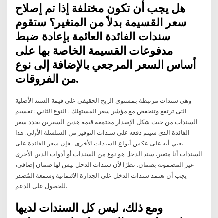
هل يجب أن تكون مختلفة إذا تم إصلاح
سعر القسيمة بدلاً من المتغير؟ ستقوم
سندات الفائدة العائمة بإعادة ضبط
مدفوعات القسيمة الخاصة بها على
أساس السعر المرجعي بالإضافة إلى نوع
من الفروقات.
وهى سندات مرتبطة بمستوى الربح الحقيقي على قيمة السند الأصلية
التى ترتفع وتنخفض مع مؤشر سعر المستهلك . النوع الثاني : تقسيم
السندات من حيث شكل الإصدار مجتمعة قيمة هذين السعرين يحدد سعر
الفائدة الذي سيتم دفعه على سندات التوفير من السلسلة الأولى. هذا
يعني أنه على عكس أنواع السندات الأخرى ، فإن سعر الفائدة على
السندات أنا متغير. سند الدخل هو نوع من السندات أو أدوات الدين الأخرى
غير المضمونة بضمان. نظرًا لأن سندات الدخل ليس لها ضمان إضافي،
يجب أن تعتمد سندات الدخل على الجدارة الائتمانية وسمعة المُصدر
للحصول على الدعم.
ومع ذلك، ليس كل السندات لديها