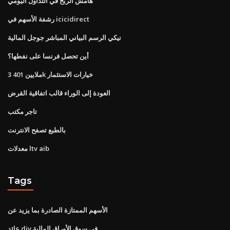
هامش الربح في التداول اليومي
رشفة الأسهم في icicidirect
نيكي الرسم البياني المباشر جوجل المالية
أين تحصل فرنسا على نفطها؟
3 ملايين 401k خيارات الاستثمار
العودة إلى الوراء قالب اتفاقية القرض
تاجر مكتب
بالطبع تصفح الانترنت
معدلات ltv aib
Tags
الأسهم الممتازة الصادرة بما يزيد عن
عائد div في سوق الأوراق المالية