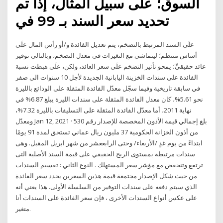
السوق؛ علَى سبيل المثال، إذا تم
تحديد سعر السند بـ 99 في
علَى السند المرتبط بالتضخم، يتم تعديل الفائدة و/أو رأس المال علَى
أساس منتظم؛ ليتماشى مع التغيرات في معدل التضخم، وبالتالي توفير
عائد حقيقيٍّ؛ يمحو تأثير التضخم علَى سعر العائد، ولكن، علَى هبطت نسبة
الفائدة على سندات الخزينة اليابانية الجديدة لأجل 10 سنوات الى صفر
في سابقة تاريخية وفيما سجّل معدّل الفائدة المثقلة على الودائع بالليرة
نحو 5.61%، كان معدل الفائدة المثقلة على سندات الليرة يبلغ 6.87% في
نهاية 2011، أما معدّل الفائدة المثقلة على التسليفات بالليرة 7.32%،
ومعدّل Jan 12, 2021 · بلغ إجمالي قيمة الأذون المخصصة للإصدار رقم 530
من أذون الخزانة الحكومية 37 مليون ريال عماني تستحق لمدة 91 يومًا
ابتداءً من يوم غدٍ /الأربعاء/ وحتى الرابععشر من شهر ابريل المقبل. وهى
سندات مرتبطة بمستوى الربح الحقيقي على قيمة السند الأصلية التى
ترتفع وتنخفض مع مؤشر سعر المستهلك . النوع الثاني : تقسيم السندات
من حيث شكل الإصدار مجتمعة قيمة هذين السعرين يحدد سعر الفائدة
الذي سيتم دفعه على سندات التوفير من السلسلة الأولى. هذا يعني أنه
على عكس أنواع السندات الأخرى ، فإن سعر الفائدة على السندات أنا
متغير.