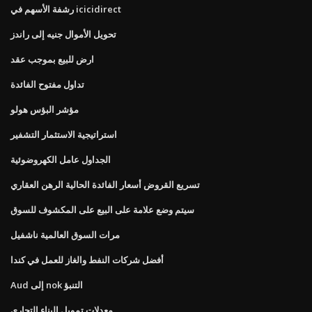
رشفة الأسهم في icicidirect
تحويل الأموال جنيه إلى راندز
ارض للبيع بموجب عقد
تداول مفتوح الفائدة
مؤشر البؤس هولو
استراتيجية الاستثمار التشفير
الجداول عامل الكهروضوئية
تسريع القروض أسعار الفائدة الحالية الرهن العقاري
سيتم وضع علامة على البيع على المكشوف للسوق
مرات السوق العالمية ناشفيل
أفضل شركات النفط والغاز للعمل في كندا
Aud إلى nok التنبؤ
معدلات تمويل البناء التجاري