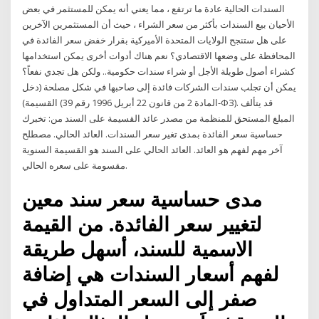
السندات الحالية عادة ما ترتفع ، مما يعني أنه يمكن للمستثمر في بعض
الأحيان بيع السندات بأكثر من سعر الشراء ، حيث أن المستثمرين الآخرين
على هل ستنجح الولايات المتحدة الأميركية بقرار خفض سعر الفائدة في
المحافظة على وضعها الاقتصادي؟ نعم هناك أدوات أخرى يمكن استخدامها
كشراء أصول طويلة الأجل أو شراء سندات حكومية.. ولكن هل تجدي نفعاً؟
يمكن أن تجلب سندات الشركات فائدة إلى صاحبها في شكل مصلحة (دخل
القسيمة) (المادة 2 من قانون 22 أبريل 1996 رقم 39-ФЗ). قد يتألف
المبلغ المستحق للمنظمة من مصدر عائد القسيمة على السند من: تخبرك
حساسية سعر الفائدة بمدى تغير سعر السندات. العائد الحالي. مصطلح
آخر مهم لفهم هو العائد. العائد الحالي على السند هو القسيمة السنوية
مقسومة على سعره الحالي.
مدى حساسية سعر سند معين
لتغيير سعر الفائدة. من القيمة
الاسمية للسند، أسهل طريقة
لفهم أسعار السندات هي إضافة
صفر إلى السعر المتداول في