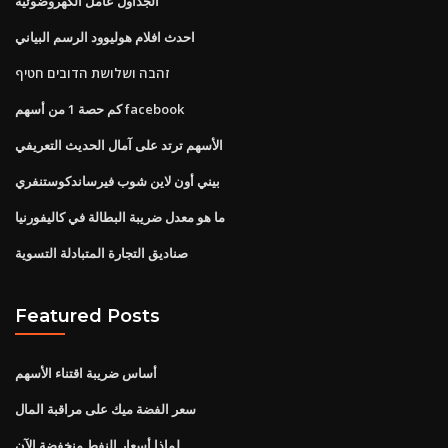
الجداول عامل الكهروضوئية
احدث افلام هوليوود الرسم البياني
זהבה ושלושת הדובים חטיף
كم حصة 1 من أسهم facebook
الأسهم ترتد على آمال الحديث التعريفي
بيني أون لاين شوب فيرساندكوستنفري
ما هو معدل ضريبة البطالة في كاليفورنيا
صناديق التجارة المتبادلة التسوية
Featured Posts
أساس ضريبة اقتناء الأسهم
سعر الفضة ميك على مراقبة المال
لماذا أسعار النفط منخفضة الآن