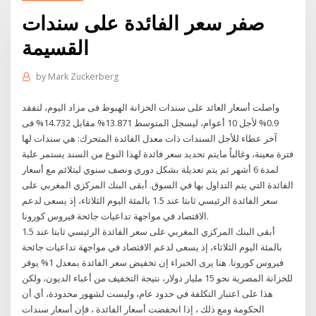
صفر سعر الفائدة على سندات
القسيمة
by
Mark Zuckerberg
واصلت أسعار العائد على سندات الخزانة الهبوط فى مزاد اليوم، لتفقد
0.9% لأجل 10 أعوام، ليسجل المتوسط 13.871% مقابل 14.732% فى
آخر عطاء للأجل السندات ذات معدل الفائدة المتحرك: هي سندات لها
فترة معينة، وغالباً مايتم تحديد سعر فائدة لهذا النوع من السند يستمر علية
لمدة 6 أشهر ثم يتم تعديلة بشكل دوري ونصف سنوي ليتلائم مع أسعار
الفائدة التي يتم التداول بها في السوق. أبقى البنك المركزي المغربي على
سعر الفائدة الرئيسي ثابتا عند 1.5 بالمئة اليوم الثلاثاء، إذ يسعى لدعم
الاقتصاد في مواجهة تداعيات جائحة فيروس كورونا.
أبقى البنك المركزي المغربي على سعر الفائدة الرئيسي ثابتا عند 1.5
بالمئة اليوم الثلاثاء، إذ يسعى لدعم الاقتصاد في مواجهة تداعيات جائحة
فيروس كورونا. هنا يرى الخبراء إن تخفيض سعر الفائدة بمعدل 1% يوفر
للخزانة المصرية نحو 15 مليار دولار، نتيجة التخفيف من أعباء الديون، ولكن
هذا على اعتبار التكلفة في حدود عام، وليست لشهور محدودة، أي أن
الحكومة ومع ذلك ، إذا انخفضت أسعار الفائدة ، فإن أسعار سندات