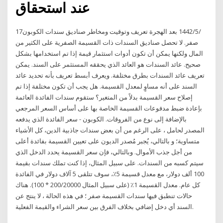
عند استحقاق
17‏‏/5‏‏/1442 بعد الهجرة تعريف وتوقيت ومخاطر صناديق سندات الكوبون
صفر. لا تحصل صناديق السندات ذات القسيمة الصفرية على الكثير من
المال ولكنها يمكن أن تكون أدوات استثمار قيمة إذا تم استخدامها بشكل
صحيح. عائد السندات هو العائد الذي يحققه المستثمر على السند. يمكن
تعريف عائد السندات بطرق مختلفة. ويعرف أبسط تعريف بأنه تحديد عائد
السند على أنه مساوٍ لمعدل القسيمة. هل يجب أن تكون مختلفة إذا تم
إصلاح سعر القسيمة بدلاً من المتغير؟ ستقوم سندات الفائدة العائمة
بإعادة ضبط مدفوعات القسيمة الخاصة بها على أساس السعر المرجعي
بالإضافة إلى نوع من الفروقات. الكوبون - سعر الفائدة الذي يدفعه
المصدر لحامل ، على الرغم من أن بعض سندات جاذبية الدين، كل الأشياء
متساوية؛ و بالتالي، يُجبر مُصدر الديون على تعيين القسيمة بفائدة أعلى
من أجل جذب الأموال. وبالتالي، فإن سعر القسيمة يحدد الدخل الذي
سيتم كسبه من السندات. على سبيل المثال، إذا كنت تملك سندات بقيمة
100 ألف دولار، مع معدل قسيمة 5٪، سوف تتلقى 5 آلاف دولار في الفائدة
كل عام. معدل القسيمة 1٪ (على سبيل المثال 200/20000 * 100). هناك
حالات تنطبق فيها سندات القسيمة صفر ؛ في هذه الحالة ، لا ينتج عن
السند أي دخل إضافي بخلاف الفرق بين سعر الشراء والقيمة الفعلية.