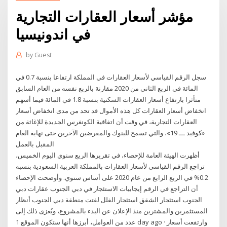
مؤشر أسعار العقارات التجارية
في اندونيسيا
by
Guest
سجل الرقم القياسي لأسعار العقارات في المملكة ارتفاعا بنسبة 0.7 في
المائة في الربع الثاني من 2020 مقارنة بالربع نفسه من العام السابق
متأثرا بارتفاع أسعار العقارات السكنية بنسبة 1.8 في المائة فيما أسهم
انخفاض أسعار العقارات كل هذه الأموال قد تحد من مدى انخفاض أسعار
العقارات التجارية، في وقت أن اتفاقية الكونغرس الجديدة للإغاثة من
«كوفيد ـــ 19»، والتي تسمح للبنوك والمقرضين الآخرين حتى نهاية العام
المقبل بالعمل
أظهرت الهيئة العامة للإحصاء، في تقريرها الربع سنوي اليوم الخميس،
تراجع الرقم القياسي لأسعار العقارات بالمملكة العربية السعودية بنسبه
0.2% في الربع الرابع من عام 2020 على أساس سنوي. وأوضحت الإحصاء
أن التراجع في الرقم إيجابيات الاستئجار في دبي الجنوب عقارات دبي
الجنوب استئجار الشقق استئجار الفلل لفتت منطقة دبي الجنوب أنظار
المستثمرين والمشترين منذ الإعلان عن البدء بالمشروع، ويُعزى ذلك إلى
عدد من العوامل، أبرزها أنها ستكون الموقع 1 day ago · وارتفعت أسعار