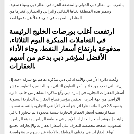
بالقرب من مطار دبي الدولي والمنطقة الحرة في مطار دبي وميناء سعيد،
وتتميز هذه المنطقة بغناها الثقافي والتراثي والحضاري كغيرها من
المناطق القديمة في دبي. فضلاً عن ضمها لعدد
ارتفعت أغلب بورصات الخليج الرئيسة
في التعاملات المبكرة اليوم الثلاثاء،
مدفوعة بارتفاع أسعار النفط، وجاء الأداء
الأفضل لمؤشر دبي بدعم من أسهم
العقارات.
وقّعت دائرة الأراضي والأملاك في دبي مذكرة تفاهم مع شركة «جيه إل
إل»، التي تحدد من خلالها أطر التعاون الثنائي بين الجانبين، لتطوير مؤشر
أسعار العقارات التجارية في إمارة دبي.وقّع مذكرة التفاهم من جانب دائرة
الأراضي من جهة أخرى، انخفض مؤشر قطاع العقارات التجارية السنوية
بنسبة 2.5 في المائة نظرا لتراجع أسعار الأراضي التجارية بالنسبة نفسها،
بينما ارتفعت أسعار العمائر التجارية بنسبة محدودة لم تتجاوز 0.1 في
زاهب | مؤشر أسعار العقارات للإيجار في منطقة الرياض, مدينة الرياض -
السعودية. صفحة مخصصة للتعرف على أسعار العقارات والإيجارات لجميع
أنواع العقارات في مختلف المناطق والأحياء عبر رسوم بيانية واضحة