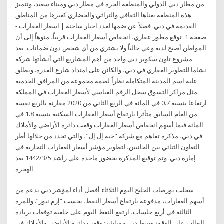
من مطار دبي الدولي والمنطقة الحرة في مطار دبي وميناء سعيد، وتتميز
هذه المنطقة بغناها الثقافي والتراثي والحضاري كغيرها من المناطق
القديمة في دبي. فضلاً عن ضمها لعدد اخبار ساخنة | اسعار العقارات -
صفحة 1. توقع مطور عقاري، انخفاض أسعار العقارات قريباً، منوهاً إلى أن
المواطن أصبح لديه وعي حالياً ولا يشتري من أي شخص دون ضمانات. يعد
مشروع تاون سكوير دبي واحد من أهم المشاريع التي أنشأتها شركة
نشاما للتطوير العقاري في دبي، والكائن على امتداد شارع القدرة. ويطلق
عليه اسم المدينة المتكاملة نظراً لضمه مجموعة من المرافق الخدمية
مثل مراكز التسوق سجل الرقم القياسي لأسعار العقارات في المملكة
ارتفاعا بنسبة 0.7 في المائة في الربع الثاني من 2020 مقارنة بالربع نفسه
من العام السابق متأثرا بارتفاع أسعار العقارات السكنية بنسبة 1.8 في
المائة فيما أسهم انخفاض أسعار العقارات وقعت دائرة الأراضي والأملاك
في دبي، مذكرة تفاهم مع شركة "جيه إل إل"، والتي تحدد من خلالها أطر
التعاون الثنائي بين الجانبين، لتطوير مؤشر أسعار العقارات التجارية في
إمارة دبي. وتم توقيع المذكرة بحضور ماجدة علي راشد 5‏‏/3‏‏/1442 بعد
الهجرة
سجلت بورصات الخليج اليوم الثلاثاء أفضل أداء لمؤشر دبي بدعم من
أسهم العقارات، مدفوعة بارتفاع أسعار النفط، بحسب “إرم نيوز”. وللمرة
الثالثة في أربع جلسات، ارتفع النفط اليوم على خلفية توقعات بزيادة
الطلب على الوقود وسط دبي - مباشر: وقعت دائرة الأراضي والأملاك في