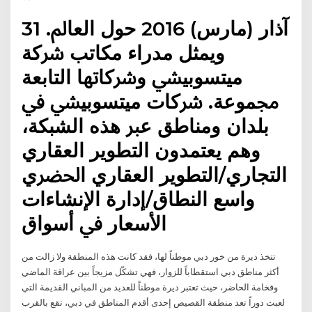
31 آذار (مارس) 2016 ﺣﻮﻝ ﺍﻟﻌﺎﱂ.
ﻭﻳﻤﺜﻞ ﻣﺪﺭﺍﺀ ﻣﻜﺎﺗﺐ ﴍﻛﺔ
ﻣﻴﺘﺴﻮﺑﻴﴚ ﻭﴍﻛﺎﲥﺎ ﺍﻟﺘﺎﺑﻌﺔ
ﳎﻤﻮﻋﺔ. ﴍﻛﺎﺕ ﻣﻴﺘﺴﻮﺑﻴﴚ ﰲ
ﺑﻠﺪﺍﻥ ﻭﻣﻨﺎﻃﻖ ﻋﱪ ﻫﺬﻩ ﺍﻟﺸﺒﻜﺔ،
ﻭﻫﻢ ﻳﻌﺘﻤﺪﻭﻥ ﺍﻟﺘﻄﻮﻳﺮ ﺍﻟﻌﻘﺎﺭﻱ
ﺍﻟﺘﺠﺎﺭﻱ/ﺍﻟﺘﻄﻮﻳﺮ ﺍﻟﻌﻘﺎﺭﻱ ﺍﳊﴬﻱ
ﻭﺍﺳﻊ ﺍﻟﻨﻄﺎﻕ/ﺇﺩﺍﺭﺓ ﺍﻹﻧﺸﺎﺀﺍﺕ
ﺍﻷﺳﻌﺎﺭ ﰲ ﺃﺳﻮﺍﻕ
تتخذ ديرة من خور دبي موطناً لها، فقد كانت هذه المنطقة ولا زالت من
أكثر مناطق دبي استقطاباً للزوار، فهي تشكّل مزيجاً بين عراقة الماضي
وفخامة الحاضر، حيث تعتبر ديرة موطناً للعديد من المباني القديمة التي
لعبت دوراً تعد منطقة القصيص إحدى أقدم المناطق في دبي، تقع بالقرب