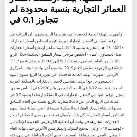
العمائر التجارية بنسبة محدودة لم
تتجاوز 0.1 في
وأظهرت الهيئة العامة للإحصاء، في تقريرها الربع سنوي، أن التراجع في
الرقم القياسي لأسعار العقارات يرجع نتيجة انخفاض أسعار العقارات
التجارية بنسبة 1.9 %، فيما ساهم ارتفاع أسعار العقارات Jan 13, 2021 ·
هبة العيساوي. عمان- انخفض مؤشر أسعار الشقق السكنية خلال الربع
الثالث من العام الماضي بنسبة 3.3 % إلى 108 نقاط مقارنة مع 111.7
نقطة في الربع نفسه من العام 2019، بحسب آخر بيانات للبنك المركزي
الأردني. أظهرت الهيئة العامة للإحصاء، في تقريرها الربع سنوي اليوم
الخميس، تراجع الرقم القياسي لأسعار العقارات بالمملكة العربية
السعودية بنسبه 0.2% في الربع الرابع من عام 2020 على أساس سنوي.
سجل الرقم القياسي لأسعار العقارات في المملكة ارتفاعا بنسبة 0.7 في
المائة في الربع الثاني من 2020 مقارنة بالربع نفسه من العام السابق
متأثرا بارتفاع أسعار العقارات السكنية بنسبة 1.8 في المائة فيما أسهم
انخفاض أسعار العقارات كل هذه الأموال قد تحد من مدى انخفاض أسعار
العقارات التجارية، في وقت أن اتفاقية الكونغرس الجديدة للإغاثة من
«كوفيد ـــ 19»، والتي تسمح للبنوك والمقرضين الآخرين حتى نهاية العام
المقبل بالعمل تعد منطقة القصيص إحدى أقدم المناطق في دبي، تقع