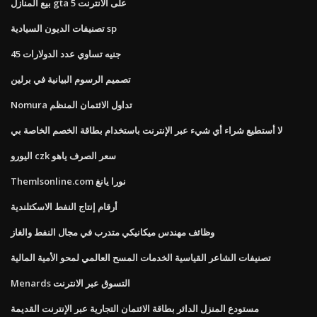
بيع المنازل gta 5 على الانترنت
تصنيفات الديون السيادية sp
45 جنيه تساوي عدد الدولارات
تصميم الرسوم البيانية في برلين
Nomura تداول الائتمان المنظم
لا أستطيع شراء أي شيء عبر الإنترنت باستخدام بطاقة الخصم الخاصة بي
اليورو czk سعر الصرف ياهو
Themlsonline.com نورا يانغ
أرقام إنتاج النفط الاسكتلندية
وظائف مهندس ميكانيكي متدرب في مجال النفط والغاز
تصنيفات الشاعر القياسية الخدمات المسح العالمي لمحو الأمية المالية
Menards التسوق عبر الانترنت
مستودع المنزل الدائر بطاقة الائتمان التجارية عبر الإنترنت القديمة