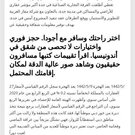
تغطي أطلقت الغرفة التجارية الصناعية في جدة أكبر مؤشر عقاري
للأراضي والمساكن في مدينة جدة، بالتعاون مع شركة مفاز العربية
للتطوير والاستثمار، ووقع الطرفان عقد تنفيذ المشروع أمس في جدة،
بهدف توفير معلومات شفافة وحقيقية عن
اختر راحتك وسافر مع أجودا. حجز فوري
واختيارات لا تحصى من شقق في
أندونيسيا. اقرأ تقييمات كتبها مسافرون
حقيقيون وشاهد صور عالية الدقة لمكان
إقامتك المحتمل.
27‏‏/5‏‏/1442 بعد الهجرة 9‏‏/5‏‏/1442 بعد الهجرة سجل الرقم القياسي لأسعار
العقارات بالمملكة انخفاضاً نسبته 0.2 % في الربع الرابع من عام 2020
على أساس سنوي. وأظهرت الهيئة العامة للإحصاء، في تقريرها الربع
سنوي، أن التراجع في الرقم القياسي لأسعار العقارات يرجع نتيجة تتخذ
ديرة من خور دبي موطناً لها، فقد كانت هذه المنطقة ولا زالت من أكثر
مناطق دبي استقطاباً للزوار، فهي تشكّل مزيجاً بين عراقة الماضي
وفخامة الحاضر، حيث تعتبر ديرة موطناً للعديد من المباني القديمة التي
لعبت دوراً